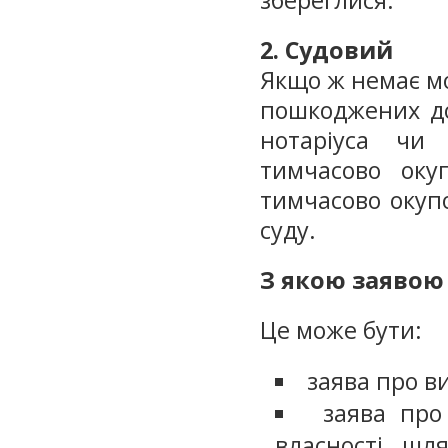
збереглися.
2. Судовий
Якщо ж немає м
пошкоджених до
нотаріуса чи
тимчасово окуп
тимчасово окупо
суду.
З якою заявою 
Це може бути:
заява про в
заява про
власності шл