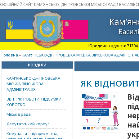
ОФІЦІЙНИЙ САЙТ КАМ’ЯНСЬКО–ДНІПРОВСЬКОЇ МІСЬКОЇ РАДИ ВАСИЛІВС
Кам'ян
Василі
Юридична адреса: 71304, З
Головна
КАМ'ЯНСЬКО-ДНІПРОВСЬКА МІСЬКА ВІЙСЬКОВА АДМІНІСТРАЦ
»
РОЗДІЛИ
КАМ'ЯНСЬКО-ДНІПРОВСЬКА
ЯК ВІДНОВИ
МІСЬКА ВІЙСЬКОВА
АДМІНІСТРАЦІЯ
В
ЗВІТ. РІК РОБОТИ. ПІДСУМКИ.
пі
КОРОТКО
н
Міська рада
на
Депутатський корпус
укр
Комунальні підприємства,