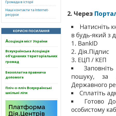
Громада в історії
Наші контакти та Internet-
2. Через
Портал
ресурси
Натисніть к
КОРИСНІ ПОСИЛАННЯ
в будь-який з 
А
соціація міст України
BankID
Дія.Підпис
Всеукраїнська Асоціація
об'єднаних територіальних
ЕЦП / КЕП
громад
Заповніть
Безоплатна правнича
пошуку, за 
допомога
Державного ре
Пліч-о-пліч Всеукраїнські
Сплатіть ад
шкільні ліги
Готово До
особистому каб