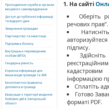
1. На сайті
Онл
Проходження служби в органах
місцевого самоврядування
Оберіть р
Доступ до публічної інформації
та відкриті дані
речових прав”.
Звернення громадян
Натисніт
Партнерство та інвестиції
авторизуйтес
Підтримка бізнесу
підпису.
Внутрішньо переміщеним
Здійсніть
особам (ВПО)
реєстрацій
Гендерна рівність
кадастровим
Корисна інформація для
мешканців громади та ЗМІ
інформацією пр
Безоплантна правнича
Сплатіть ад
допомога в громаді
Готово Зава
Евакуація з території ведення
бойових дій в Запорізькій
форматі PDF.
області