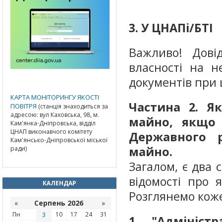
3. У ЦНАПі/БТІ
Важливо! Дові
власності на н
документів при 
КАРТА МОНІТОРИНГУ ЯКОСТІ
Частина 2. Я
ПОВІТРЯ
(станція знаходиться за
адресою: вул Каховська, 98, м.
майно, якщо 
Кам'янка-Дніпровська, відділ
ЦНАП виконавчого комітету
Державного 
Кам'янсько-Дніпровської міської
майно.
ради)
Загалом, є два 
відомості про 
КАЛЕНДАР
Розглянемо коже
«
Серпень 2026
»
Пн
3
10
17
24
31
1. "Адмініст