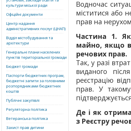
установи, заклади освіти та
Водночас ситуа
культури міської ради
міститися або н
Офіційні документи
прав на нерухом
Центр надання
адміністративних послуг (ЦНАП)
Частина 1. Я
Відділ містобудування та
архітектури
майно, якщо в
речових прав.
Генеральні плани населених
пунктів територіальної громади
Так, у разі втр
Бюджет громади
виданого післ
Паспорти бюджетних програм,
реєстрацію відп
бюджетні запити за головними
розпорядниками бюджетних
прав. У таком
коштів
підтверджується
Публічні закупівлі
Регуляторна політика
Де і як отрим
Ветеранська політика
з Реєстру речо
Захист прав дитини