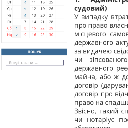
Вт
4
11
18
25
судовий)
Ср
5
12
19
26
У випадку втра
Чт
6
13
20
27
Пт
7
14
21
28
про право власн
Сб
1
8
15
22
29
місцевого само
Нд
2
9
16
23
30
державного акту
за видачею свід
ПОШУК
чи зіпсованог
державного реє
майна, або ж до
договір (дарува
договір про від
право на спадщ
Звісно, такий с
чи нотаріус пр