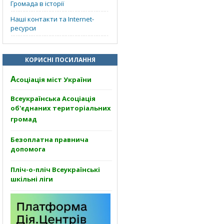
Громада в історії
Наші контакти та Internet-
ресурси
КОРИСНІ ПОСИЛАННЯ
А
соціація міст України
Всеукраїнська Асоціація
об'єднаних територіальних
громад
Безоплатна правнича
допомога
Пліч-о-пліч Всеукраїнські
шкільні ліги