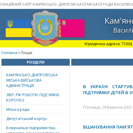
ОФІЦІЙНИЙ САЙТ КАМ’ЯНСЬКО–ДНІПРОВСЬКОЇ МІСЬКОЇ РАДИ ВАСИЛІВС
Кам'ян
Василі
Юридична адреса: 71304, З
Головна
» Пошук
РОЗДІЛИ
КАМ'ЯНСЬКО-ДНІПРОВСЬКА
МІСЬКА ВІЙСЬКОВА
АДМІНІСТРАЦІЯ
В УКРАЇНІ СТАРТУ
ПІДТРИМКИ ДІТЕЙ В 
ЗВІТ. РІК РОБОТИ. ПІДСУМКИ.
КОРОТКО
П'ятниця, 29 Вересня 2023 
Міська рада
Депутатський корпус
ВШАНУВАННЯ ПАМ'ЯТІ
Комунальні підприємства,