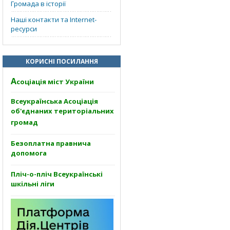
Громада в історії
Наші контакти та Internet-
ресурси
КОРИСНІ ПОСИЛАННЯ
А
соціація міст України
Всеукраїнська Асоціація
об'єднаних територіальних
громад
Безоплатна правнича
допомога
Пліч-о-пліч Всеукраїнські
шкільні ліги