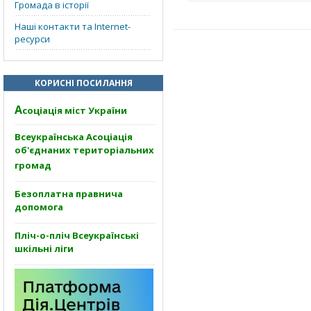
Громада в історії
Наші контакти та Internet-
ресурси
КОРИСНІ ПОСИЛАННЯ
А
соціація міст України
Всеукраїнська Асоціація
об'єднаних територіальних
громад
Безоплатна правнича
допомога
Пліч-о-пліч Всеукраїнські
шкільні ліги