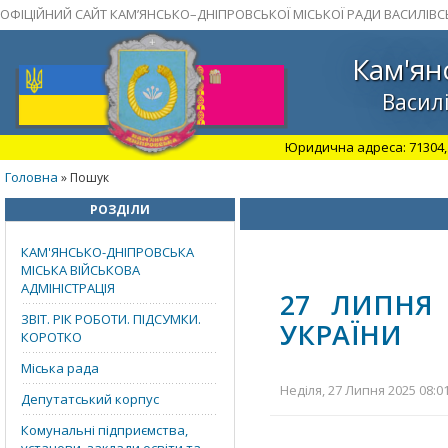
ОФІЦІЙНИЙ САЙТ КАМ’ЯНСЬКО–ДНІПРОВСЬКОЇ МІСЬКОЇ РАДИ ВАСИЛІВС
Кам'ян
Василі
Юридична адреса: 71304, З
Головна
» Пошук
РОЗДІЛИ
КАМ'ЯНСЬКО-ДНІПРОВСЬКА
МІСЬКА ВІЙСЬКОВА
АДМІНІСТРАЦІЯ
27 ЛИПНЯ
ЗВІТ. РІК РОБОТИ. ПІДСУМКИ.
УКРАЇНИ
КОРОТКО
Міська рада
Неділя, 27 Липня 2025 08:0
Депутатський корпус
Комунальні підприємства,