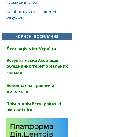
Громада в історії
Наші контакти та Internet-
ресурси
КОРИСНІ ПОСИЛАННЯ
А
соціація міст України
Всеукраїнська Асоціація
об'єднаних територіальних
громад
Безоплатна правнича
допомога
Пліч-о-пліч Всеукраїнські
шкільні ліги