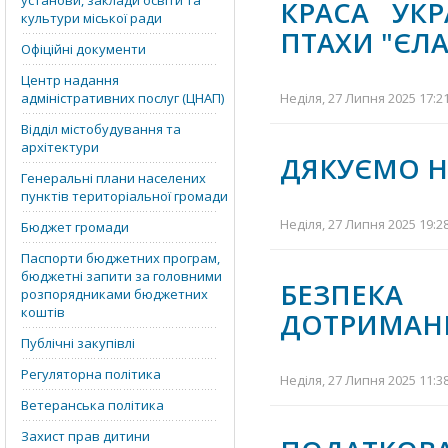
установи, заклади освіти та
КРАСА УКР
культури міської ради
ПТАХИ "ЄЛ
Офіційні документи
Центр надання
адміністративних послуг (ЦНАП)
Неділя, 27 Липня 2025 17:2
Відділ містобудування та
архітектури
ДЯКУЄМО 
Генеральні плани населених
пунктів територіальної громади
Неділя, 27 Липня 2025 19:2
Бюджет громади
Паспорти бюджетних програм,
бюджетні запити за головними
БЕЗПЕКА
розпорядниками бюджетних
коштів
ДОТРИМАНН
Публічні закупівлі
Регуляторна політика
Неділя, 27 Липня 2025 11:3
Ветеранська політика
Захист прав дитини