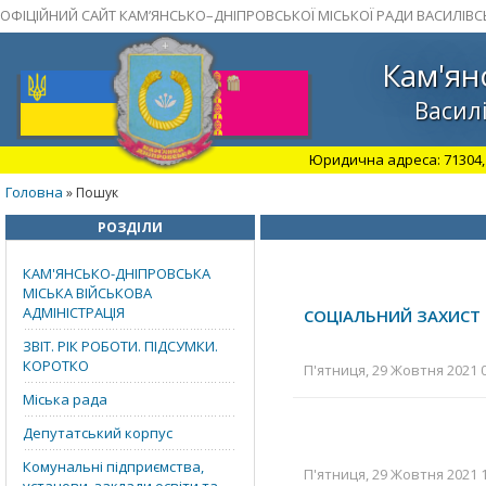
ОФІЦІЙНИЙ САЙТ КАМ’ЯНСЬКО–ДНІПРОВСЬКОЇ МІСЬКОЇ РАДИ ВАСИЛІВС
Кам'ян
Василі
Юридична адреса: 71304, З
Головна
» Пошук
РОЗДІЛИ
КАМ'ЯНСЬКО-ДНІПРОВСЬКА
МІСЬКА ВІЙСЬКОВА
АДМІНІСТРАЦІЯ
СОЦІАЛЬНИЙ ЗАХИСТ
ЗВІТ. РІК РОБОТИ. ПІДСУМКИ.
КОРОТКО
П'ятниця, 29 Жовтня 2021 0
Міська рада
Депутатський корпус
Комунальні підприємства,
П'ятниця, 29 Жовтня 2021 1