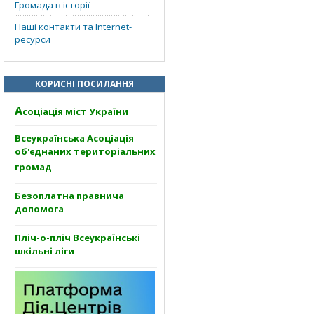
Громада в історії
Наші контакти та Internet-
ресурси
КОРИСНІ ПОСИЛАННЯ
А
соціація міст України
Всеукраїнська Асоціація
об'єднаних територіальних
громад
Безоплатна правнича
допомога
Пліч-о-пліч Всеукраїнські
шкільні ліги