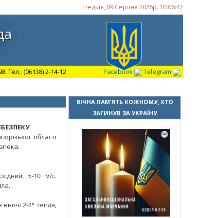
Неділя, 09 Серпня 2026р. 10:06:43
да
 Тел.: (06138) 2-14-12
Facebook
Telegram
ВІЧНА ПАМ’ЯТЬ КОЖНОМУ, ХТО
ЗАГИНУВ ЗА УКРАЇНУ
БЕЗПЕКУ
порізької області
зпека.
хідний, 5-10 м/с.
пла.
 вночі 2-4° тепла,