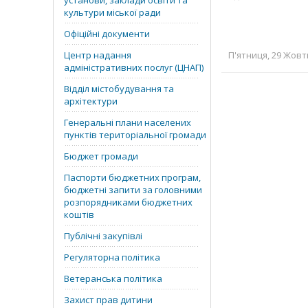
установи, заклади освіти та
культури міської ради
Офіційні документи
Центр надання
П'ятниця, 29 Жовтн
адміністративних послуг (ЦНАП)
Відділ містобудування та
архітектури
Генеральні плани населених
пунктів територіальної громади
Бюджет громади
Паспорти бюджетних програм,
бюджетні запити за головними
розпорядниками бюджетних
коштів
Публічні закупівлі
Регуляторна політика
Ветеранська політика
Захист прав дитини