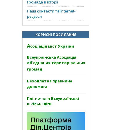
Громада в історії
Наші контакти та Internet-
ресурси
КОРИСНІ ПОСИЛАННЯ
А
соціація міст України
Всеукраїнська Асоціація
об'єднаних територіальних
громад
Безоплатна правнича
допомога
Пліч-о-пліч Всеукраїнські
шкільні ліги