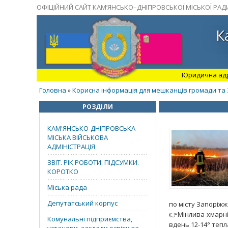
ОФІЦІЙНИЙ САЙТ КАМ’ЯНСЬКО–ДНІПРОВСЬКОЇ МІСЬКОЇ РАД
К
Юридична адрес
Головна
Корисна інформація для мешканців громади та 
»
РОЗДІЛИ
КАМ'ЯНСЬКО-ДНІПРОВСЬКА
МІСЬКА ВІЙСЬКОВА
АДМІНІСТРАЦІЯ
ЗВІТ. РІК РОБОТИ. ПІДСУМКИ.
КОРОТКО
Міська рада
Депутатський корпус
по місту Запоріжж
👉Мінлива хмарніс
Комунальні підприємства,
вдень 12-14° тепл