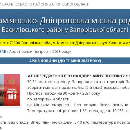
И ВАСИЛІВСЬКОГО РАЙОНУ ЗАПОРІЗЬКОЇ ОБЛАСТІ
ам'янсько-Дніпровська міська ра
Василівського району Запорізької області
а: 71304, Запорізька обл., м. Кам'янка-Дніпровська, вул. Каховська 98.
ЗМІ
» Архів новини (до травня 2023 року)
АРХІВ НОВИНИ (ДО ТРАВНЯ 2023 РОКУ)
🔥
ПОПЕРЕДЖЕННЯ ПРО НАДЗВИЧАЙНУ ПОЖЕЖНУ НЕ
30-31 жовтня по місту Запоріжжя та на території За
зберігатиметься надзвичайна (5-й клас) пожежна небе
Прогноз погоди на 30 жовтня 2021 року
по Запорізькій області
👉Мінлива хмарність. Без опадів. Вітер північно-с
Температура повітря вночі 1-6° тепла, вдень 10-15° те
я
ть. Без опадів. Вітер північно-східний, 5-10 м/с. Температура повітря
а.