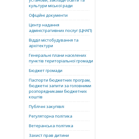
установи, заклади освіти та
культури міської ради
Офіційні документи
Центр надання
адміністративних послуг (ЦНАП)
Відділ містобудування та
архітектури
Генеральні плани населених
пунктів територіальної громади
Бюджет громади
Паспорти бюджетних програм,
бюджетні запити за головними
розпорядниками бюджетних
коштів
Публічні закупівлі
Регуляторна політика
Ветеранська політика
Захист прав дитини