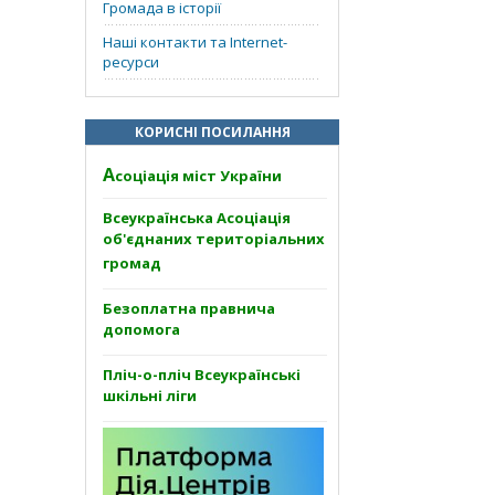
Громада в історії
Наші контакти та Internet-
ресурси
КОРИСНІ ПОСИЛАННЯ
А
соціація міст України
Всеукраїнська Асоціація
об'єднаних територіальних
громад
Безоплатна правнича
допомога
Пліч-о-пліч Всеукраїнські
шкільні ліги