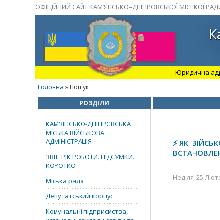
ОФІЦІЙНИЙ САЙТ КАМ’ЯНСЬКО–ДНІПРОВСЬКОЇ МІСЬКОЇ РАД
К
Юридична адрес
Головна
» Пошук
РОЗДІЛИ
КАМ'ЯНСЬКО-ДНІПРОВСЬКА
МІСЬКА ВІЙСЬКОВА
АДМІНІСТРАЦІЯ
⚡️ЯК ВІЙС
ВСТАНОВЛЕН
ЗВІТ. РІК РОБОТИ. ПІДСУМКИ.
КОРОТКО
Неділя, 25 Люто
Міська рада
Депутатський корпус
Комунальні підприємства,