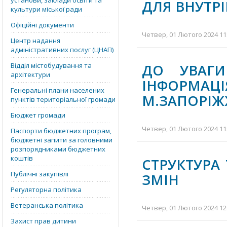
установи, заклади освіти та
ДЛЯ ВНУТР
культури міської ради
Офіційні документи
Четвер, 01 Лютого 2024 11:
Центр надання
адміністративних послуг (ЦНАП)
Відділ містобудування та
ДО УВАГИ
архітектури
ІНФОРМА
Генеральні плани населених
М.ЗАПОРІЖ
пунктів територіальної громади
Бюджет громади
Четвер, 01 Лютого 2024 11:
Паспорти бюджетних програм,
бюджетні запити за головними
розпорядниками бюджетних
коштів
СТРУКТУРА 
Публічні закупівлі
ЗМІН
Регуляторна політика
Ветеранська політика
Четвер, 01 Лютого 2024 12:
Захист прав дитини