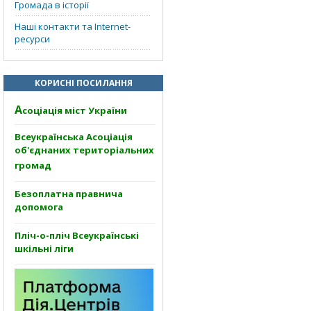
Громада в історії
Наші контакти та Internet-
ресурси
КОРИСНІ ПОСИЛАННЯ
А
соціація міст України
Всеукраїнська Асоціація
об'єднаних територіальних
громад
Безоплатна правнича
допомога
Пліч-о-пліч Всеукраїнські
шкільні ліги