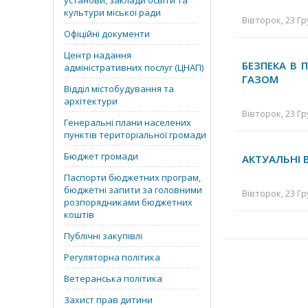
установи, заклади освіти та
культури міської ради
Вівторок, 23 Гр
Офіційні документи
Центр надання
БЕЗПЕКА В 
адміністративних послуг (ЦНАП)
ГАЗОМ
Відділ містобудування та
архітектури
Вівторок, 23 Гр
Генеральні плани населених
пунктів територіальної громади
Бюджет громади
АКТУАЛЬНІ В
Паспорти бюджетних програм,
бюджетні запити за головними
Вівторок, 23 Гр
розпорядниками бюджетних
коштів
Публічні закупівлі
Регуляторна політика
Ветеранська політика
Захист прав дитини