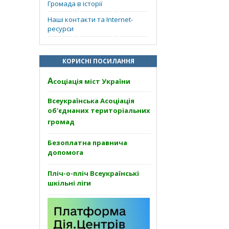
Громада в історії
Наші контакти та Internet-
ресурси
КОРИСНІ ПОСИЛАННЯ
А
соціація міст України
Всеукраїнська Асоціація
об'єднаних територіальних
громад
Безоплатна правнича
допомога
Пліч-о-пліч Всеукраїнські
шкільні ліги