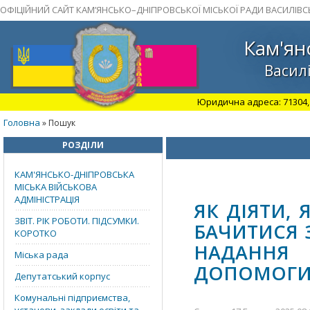
ОФІЦІЙНИЙ САЙТ КАМ’ЯНСЬКО–ДНІПРОВСЬКОЇ МІСЬКОЇ РАДИ ВАСИЛІВС
Кам'ян
Василі
Юридична адреса: 71304, З
Головна
» Пошук
РОЗДІЛИ
КАМ'ЯНСЬКО-ДНІПРОВСЬКА
МІСЬКА ВІЙСЬКОВА
АДМІНІСТРАЦІЯ
ЯК ДІЯТИ,
ЗВІТ. РІК РОБОТИ. ПІДСУМКИ.
БАЧИТИСЯ 
КОРОТКО
НАДАННЯ
Міська рада
ДОПОМОГ
Депутатський корпус
Комунальні підприємства,