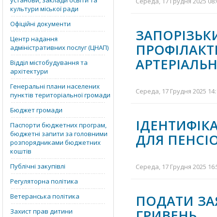
установи, заклади освіти та
Середа, 17 Грудня 2025 08:
культури міської ради
Офіційні документи
ЗАПОРІЗЬК
Центр надання
ПРОФІЛАК
адміністративних послуг (ЦНАП)
АРТЕРІАЛЬН
Відділ містобудування та
архітектури
Генеральні плани населених
Середа, 17 Грудня 2025 14:
пунктів територіальної громади
Бюджет громади
ІДЕНТИФІ
Паспорти бюджетних програм,
бюджетні запити за головними
ДЛЯ ПЕНСІО
розпорядниками бюджетних
коштів
Публічні закупівлі
Середа, 17 Грудня 2025 16:
Регуляторна політика
Ветеранська політика
ПОДАТИ ЗА
ГРИВЕН
Захист прав дитини