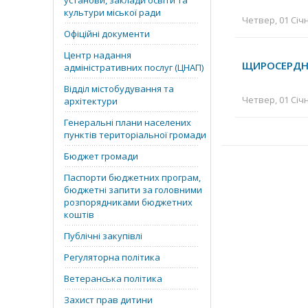
установи, заклади освіти та
культури міської ради
Четвер, 01 Січн
Офіційні документи
Центр надання
ЩИРОСЕРДНО
адміністративних послуг (ЦНАП)
Відділ містобудування та
Четвер, 01 Січн
архітектури
Генеральні плани населених
пунктів територіальної громади
Бюджет громади
Паспорти бюджетних програм,
бюджетні запити за головними
розпорядниками бюджетних
коштів
Публічні закупівлі
Регуляторна політика
Ветеранська політика
Захист прав дитини