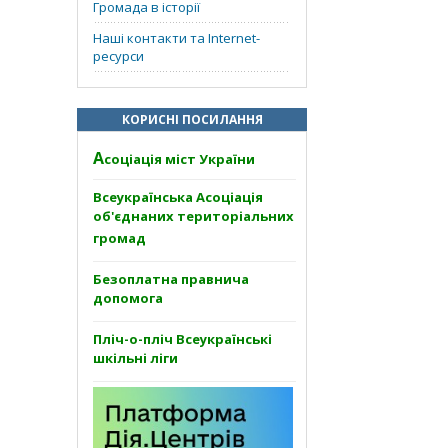
Громада в історії
Наші контакти та Internet-
ресурси
КОРИСНІ ПОСИЛАННЯ
А
соціація міст України
Всеукраїнська Асоціація
об'єднаних територіальних
громад
Безоплатна правнича
допомога
Пліч-о-пліч Всеукраїнські
шкільні ліги