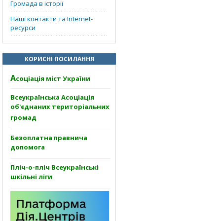
Громада в історії
Наші контакти та Internet-
ресурси
КОРИСНІ ПОСИЛАННЯ
А
соціація міст України
Всеукраїнська Асоціація
об'єднаних територіальних
громад
Безоплатна правнича
допомога
Пліч-о-пліч Всеукраїнські
шкільні ліги