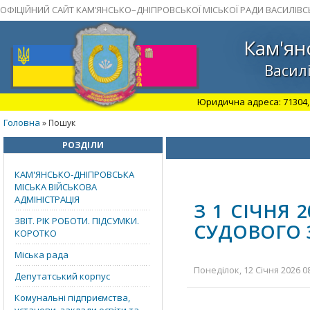
ОФІЦІЙНИЙ САЙТ КАМ’ЯНСЬКО–ДНІПРОВСЬКОЇ МІСЬКОЇ РАДИ ВАСИЛІВС
Кам'ян
Василі
Юридична адреса: 71304, З
Головна
» Пошук
РОЗДІЛИ
КАМ'ЯНСЬКО-ДНІПРОВСЬКА
МІСЬКА ВІЙСЬКОВА
АДМІНІСТРАЦІЯ
З 1 СІЧНЯ 
ЗВІТ. РІК РОБОТИ. ПІДСУМКИ.
СУДОВОГО З
КОРОТКО
Міська рада
Понеділок, 12 Січня 2026 0
Депутатський корпус
Комунальні підприємства,