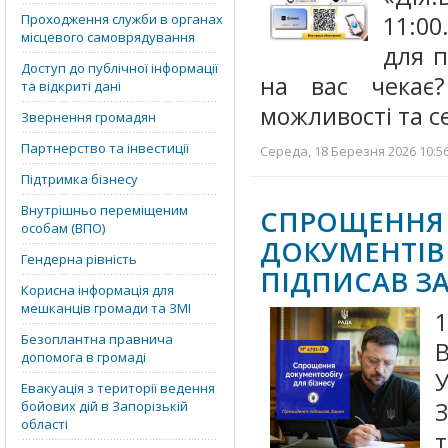
Проходження служби в органах
11:00
місцевого самоврядування
для п
Доступ до публічної інформації
на вас чекає?
та відкриті дані
можливості та с
Звернення громадян
Партнерство та інвестиції
Середа, 18 Березня 2026 10:56
Підтримка бізнесу
Внутрішньо переміщеним
СПРОЩЕНН
особам (ВПО)
ДОКУМЕНТІВ
Гендерна рівність
ПІДПИСАВ З
Корисна інформація для
мешканців громади та ЗМІ
Безоплантна правнича
допомога в громаді
У
Евакуація з території ведення
З
бойових дій в Запорізькій
області