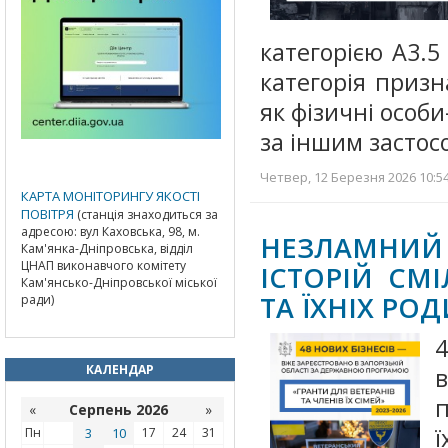
категорією А3.
категорія призн
як фізичні особ
за іншим засто
Четвер, 12 Березня 2026 10:54
КАРТА МОНІТОРИНГУ ЯКОСТІ
ПОВІТРЯ
(станція знаходиться за
адресою: вул Каховська, 98, м.
НЕЗЛАМНИЙ Б
Кам'янка-Дніпровська, відділ
ЦНАП виконавчого комітету
ІСТОРІЙ СМІ
Кам'янсько-Дніпровської міської
ТА ЇХНІХ РО
ради)
4
КАЛЕНДАР
п
«
Серпень 2026
»
ї
Пн
3
10
17
24
31