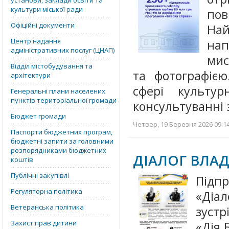
установи, заклади освіти та
культури міської ради
пов
Офіційні документи
Най
Центр надання
на
адміністративних послуг (ЦНАП)
мис
Відділ містобудування та
та фотографіє
архітектури
сфері культурн
Генеральні плани населених
пунктів територіальної громади
консультуванні 
Бюджет громади
Четвер, 19 Березня 2026 09:14
Паспорти бюджетних програм,
бюджетні запити за головними
розпорядниками бюджетних
ДІАЛОГ ВЛАД
коштів
Публічні закупівлі
Підп
Регуляторна політика
«Діа
Ветеранська політика
зуст
Захист прав дитини
«Дія.