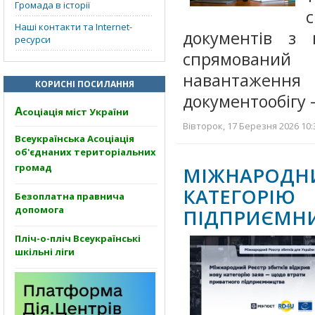
Громада в історії
Наші контакти та Internet-
документів з
ресурси
спрямований
навантажен
КОРИСНІ ПОСИЛАННЯ
документообігу 
А
соціація міст України
Вівторок, 17 Березня 2026 10:
Всеукраїнська Асоціація
об'єднаних територіальних
громад
МІЖНАРОДН
КАТЕГОРІ
Безоплатна правнича
допомога
ПІДПРИЄМН
Пліч-о-пліч Всеукраїнські
шкільні ліги