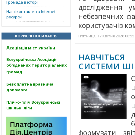
Громада в історії
дослідження у
Наші контакти та Internet-
небезпечних ф
ресурси
користувачів ко
П'ятниця, 17 Квітня 2026 08:55
КОРИСНІ ПОСИЛАННЯ
А
соціація міст України
НАВЧІТЬС
Всеукраїнська Асоціація
СИСТЕМИ ШІ
об'єднаних територіальних
громад
Безоплатна правнича
допомога
Пліч-о-пліч Всеукраїнські
шкільні ліги
д
формувати зв