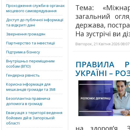
Проходження служби в органах
Тема: «Міжна
місцевого самоврядування
загальний огля
Доступ до публічної інформації
держава, постра
та відкриті дані
На зустрічі ви д
Звернення громадян
Партнерство та інвестиції
Вівторок, 21 Квітня 2026 08:07
Підтримка бізнесу
Внутрішньо переміщеним
ПРАВИЛА 
особам (ВПО)
УКРАЇНІ – Р
Гендерна рівність
Корисна інформація для
мешканців громади та ЗМІ
Безоплантна правнича
допомога в громаді
Евакуація з території ведення
бойових дій в Запорізькій
області
на здоров’я. 