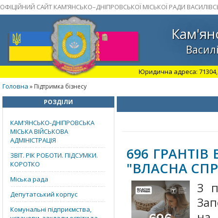
ОФІЦІЙНИЙ САЙТ КАМ’ЯНСЬКО–ДНІПРОВСЬКОЇ МІСЬКОЇ РАДИ ВАСИЛІВС
Кам'ян
Василі
Юридична адреса: 71304, З
Головна
» Підтримка бізнесу
РОЗДІЛИ
КАМ'ЯНСЬКО-ДНІПРОВСЬКА
МІСЬКА ВІЙСЬКОВА
АДМІНІСТРАЦІЯ
696 ГРАНТІВ
ЗВІТ. РІК РОБОТИ. ПІДСУМКИ.
"ВЛАСНА СПР
КОРОТКО
Міська рада
З п
Депутатський корпус
Зап
Комунальні підприємства,
на