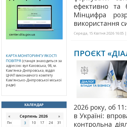
ефективно та б
Мінцифра розр
використання с
Середа, 15 Квітня 2026 16:05 |
ПРОЄКТ «ДІА
КАРТА МОНІТОРИНГУ ЯКОСТІ
ПОВІТРЯ
(станція знаходиться за
адресою: вул Каховська, 98, м.
Кам'янка-Дніпровська, відділ
ЦНАП виконавчого комітету
Кам'янсько-Дніпровської міської
ради)
КАЛЕНДАР
2026 року, об 11
в Україні: впр
«
Серпень 2026
»
контрольна дія
Пн
3
10
17
24
31