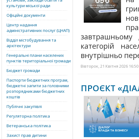
установи, заклади освіти та
культури міської ради
гри
Офіційні документи
нов
Центр надання
пр
адміністративних послуг (ЦНАП)
завтрашньому 
Відділ містобудування та
категорій насе
архітектури
внутрішньо пер
Генеральні плани населених
пунктів територіальної громади
Вівторок, 21 Квітня 2026 16:50
Бюджет громади
Паспорти бюджетних програм,
ПРОЄКТ «ДІА
бюджетні запити за головними
розпорядниками бюджетних
коштів
Публічні закупівлі
Регуляторна політика
Ветеранська політика
Захист прав дитини