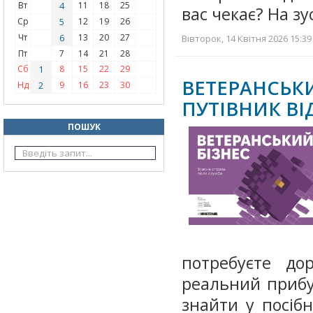
Вт
4
11
18
25
вас чекає? На зу
Ср
5
12
19
26
Чт
6
13
20
27
Вівторок, 14 Квітня 2026 15:39
Пт
7
14
21
28
Сб
1
8
15
22
29
ВЕТЕРАНСЬК
Нд
2
9
16
23
30
ПУТІВНИК ВІ
ПОШУК
потребуєте до
реальний прибут
знайти у посіб