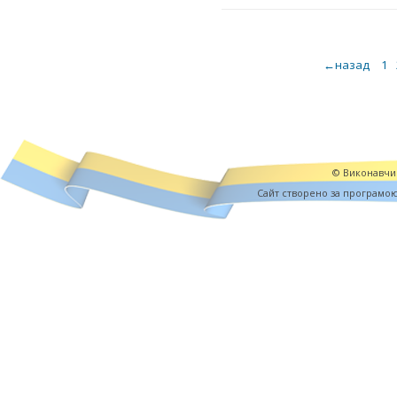
←назад
1
© Виконавчий
Cайт створено за програмо