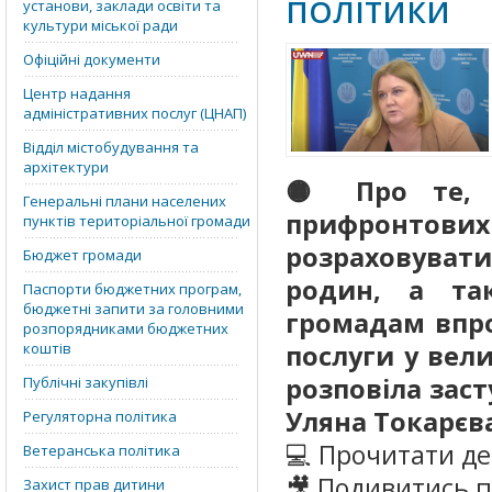
ПОЛІТИКИ
установи, заклади освіти та
культури міської ради
Офіційні документи
Центр надання
адміністративних послуг (ЦНАП)
Відділ містобудування та
архітектури
🟡 Про те, 
Генеральні плани населених
прифронтових
пунктів територіальної громади
розраховувати
Бюджет громади
родин, а та
Паспорти бюджетних програм,
бюджетні запити за головними
громадам впро
розпорядниками бюджетних
коштів
послуги у вел
розповіла заст
Публічні закупівлі
Уляна Токарєва
Регуляторна політика
💻 Прочитати д
Ветеранська політика
🎥 Подивитись 
Захист прав дитини