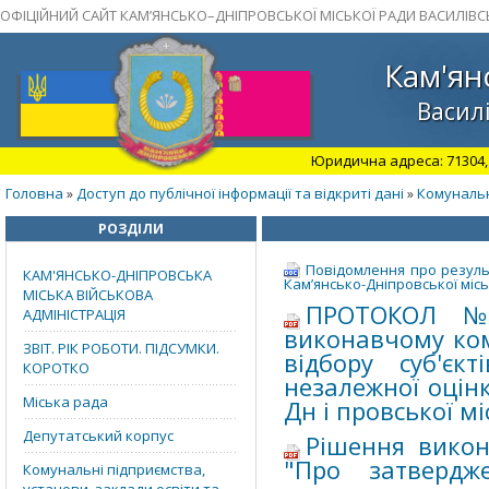
ОФІЦІЙНИЙ САЙТ КАМ’ЯНСЬКО–ДНІПРОВСЬКОЇ МІСЬКОЇ РАДИ ВАСИЛІВС
Кам'ян
Василі
Юридична адреса: 71304, З
Головна
Доступ до публічної інформації та відкриті дані
Комунальн
»
»
РОЗДІЛИ
Повідомлення про результ
КАМ'ЯНСЬКО-ДНІПРОВСЬКА
Кам’янсько-Дніпровської місь
МІСЬКА ВІЙСЬКОВА
ПРОТОКОЛ№4
АДМІНІСТРАЦІЯ
виконавчому комі
ЗВІТ. РІК РОБОТИ. ПІДСУМКИ.
відбору суб'єк
КОРОТКО
незалежної оцін
Міська рада
Дн і провської мі
Депутатський корпус
Рішення викон
"Про затвердж
Комунальні підприємства,