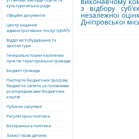
виконавчому ком 
установи, заклади освіти та
культури міської ради
з відбору суб'є
незалежної оцін
Офіційні документи
Дніпровської місь
Центр надання
адміністративних послуг (ЦНАП)
Відділ містобудування та
архітектури
Генеральні плани населених
пунктів територіальної громади
Бюджет громади
Паспорти бюджетних програм,
бюджетні запити за головними
розпорядниками бюджетних
коштів
Публічні закупівлі
Регуляторна політика
Ветеранська політика
Захист прав дитини