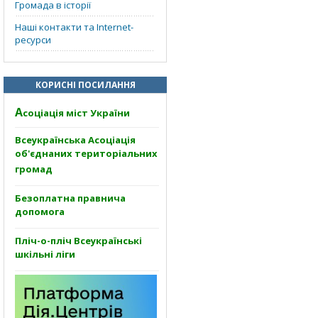
Громада в історії
Наші контакти та Internet-
ресурси
КОРИСНІ ПОСИЛАННЯ
А
соціація міст України
Всеукраїнська Асоціація
об'єднаних територіальних
громад
Безоплатна правнича
допомога
Пліч-о-пліч Всеукраїнські
шкільні ліги