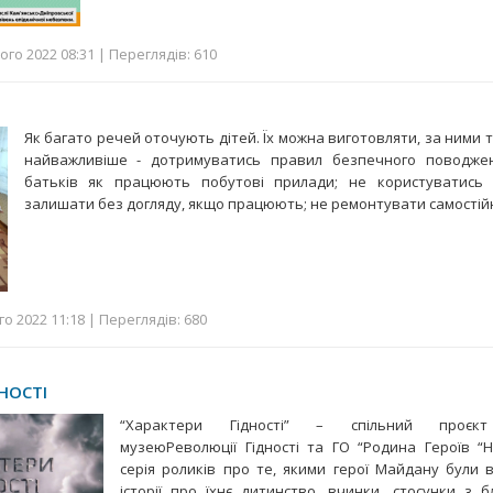
го 2022 08:31 | Переглядів: 610
Як багато речей оточують дітей. Їх можна виготовляти, за ними 
найважливіше - дотримуватись правил безпечного поводжен
батьків як працюють побутові прилади; не користуватись 
залишати без догляду, якщо працюють; не ремонтувати самостій
о 2022 11:18 | Переглядів: 680
НОСТІ
“Характери Гідності” – спільний проєкт
музеюРеволюції Гідності та ГО “Родина Героїв “Н
серія роликів про те, якими герої Майдану були в
історії про їхнє дитинство, вчинки, стосунки з б