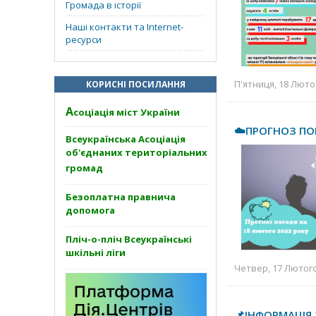
Громада в історії
Наші контакти та Internet-
ресурси
П'ятниця, 18 Лютог
КОРИСНІ ПОСИЛАННЯ
А
соціація міст України
☁️ПРОГНОЗ ПО
Всеукраїнська Асоціація
об'єднаних територіальних
громад
Безоплатна правнича
допомога
Пліч-о-пліч Всеукраїнські
шкільні ліги
Четвер, 17 Лютого 
📌ІНФОРМАЦІЯ