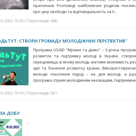
прагнення. Розповіді найближчих родичів поклик
про ціну свободи та відповідальність за її…
о 2022 10:36 | Переглядів: 686
ДЬТУТ: CТВОРИ ГРОМАДУ МОЛОДІЖНИХ ПЕРСПЕКТИВ"
Програма USAID "Мріємо та діємо" – 5-річна програ
розвиток та підтримку молоді в Україні, створе
середовища, в якому молодь матиме можливість реал
ідеї та бачення розвитку країни. Використовуюч
молоде покоління підхід – не для молоді, а р
програма сприяє молодіжним інноваціям, підприємн
о 2022 10:19 | Переглядів: 661
 ЗА ДОБУ
…