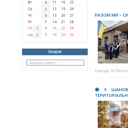
Вт
4
11
18
25
Ср
5
12
19
26
РАЗОМ МИ – С
Чт
6
13
20
27
Пт
7
14
21
28
Сб
1
8
15
22
29
Нд
2
9
16
23
30
ПОШУК
Середа, 16 Лютого 
🐝‼️ШАНОВН
ТЕРИТОРІАЛЬН