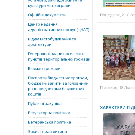
установи, заклади освіти та
культури міської ради
Офіційні документи
Понеділок, 21 Люто
Центр надання
адміністративних послуг (ЦНАП)
Відділ містобудування та
архітектури
Генеральні плани населених
пунктів територіальної громади
Бюджет громади
Паспорти бюджетних програм,
бюджетні запити за головними
П'ятниця, 18 Лютог
розпорядниками бюджетних
коштів
Публічні закупівлі
ХАРАКТЕРИ ГІД
Регуляторна політика
Ветеранська політика
Захист прав дитини