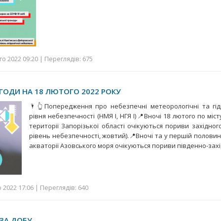
о 2022 09:20 | Переглядів: 675
ГОДИ НА 18 ЛЮТОГО 2022 РОКУ
🌂👆Попередження про небезпечні метеорологічні та гід
рівня небезпечності (НМЯ І, НГЯ І)📍Вночі 18 лютого по міс
території Запорізької області очікуються пориви західного 
рівень небезпечності, жовтий).📍Вночі та у першій половин
акваторії Азовського моря очікуються пориви південно-зах
2022 17:06 | Переглядів: 640
 ЗА ДОБУ