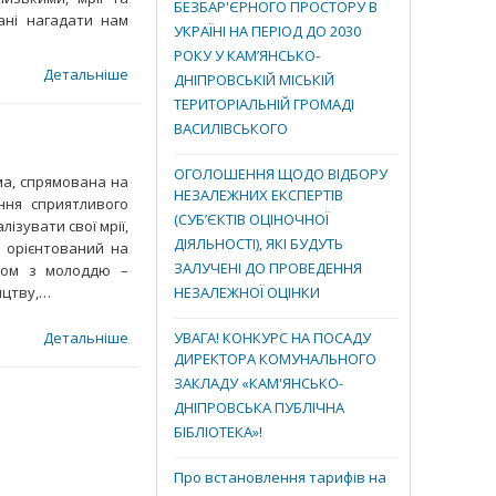
БЕЗБАР'ЄРНОГО ПРОСТОРУ В
ані нагадати нам
УКРАЇНІ НА ПЕРІОД ДО 2030
РОКУ У КАМ’ЯНСЬКО-
Детальніше
ДНІПРОВСЬКІЙ МІСЬКІЙ
ТЕРИТОРІАЛЬНІЙ ГРОМАДІ
ВАСИЛІВСЬКОГО
ОГОЛОШЕННЯ ЩОДО ВІДБОРУ
ма, спрямована на
НЕЗАЛЕЖНИХ ЕКСПЕРТІВ
ння сприятливого
(СУБ’ЄКТІВ ОЦІНОЧНОЇ
ізувати свої мрії,
ДІЯЛЬНОСТІ), ЯКІ БУДУТЬ
и орієнтований на
ЗАЛУЧЕНІ ДО ПРОВЕДЕННЯ
азом з молоддю –
ицтву,…
НЕЗАЛЕЖНОЇ ОЦІНКИ
Детальніше
УВАГА! КОНКУРС НА ПОСАДУ
ДИРЕКТОРА КОМУНАЛЬНОГО
ЗАКЛАДУ «КАМ'ЯНСЬКО-
ДНІПРОВСЬКА ПУБЛІЧНА
БІБЛІОТЕКА»!
Про встановлення тарифів на