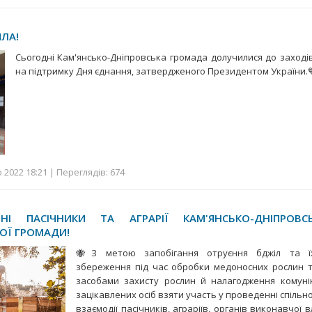
ИЛА!
Сьогодні Кам'янсько-Дніпровська громада долучилися до заходів
на підтримку Дня єднання, затвердженого Президентом України
2022 18:21 | Переглядів: 674
І ПАСІЧНИКИ ТА АГРАРІЇ КАМ'ЯНСЬКО-ДНІПРОВСЬ
ОЇ ГРОМАДИ!
🐝З метою запобігання отруєння бджіл та ї
збереження під час обробки медоносних рослин т
засобами захисту рослин й налагодження комунік
зацікавлених осіб взяти участь у проведенні спільн
взаємодії пасічників, аграріїв, органів виконавчої 