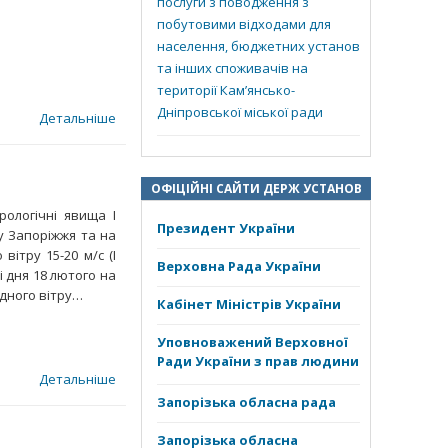
послуги з поводження з
побутовими відходами для
населення, бюджетних установ
та інших споживачів на
території Кам’янсько-
Дніпровської міської ради
Детальніше
ОФІЦІЙНІ САЙТИ ДЕРЖ УСТАНОВ
рологічні явища І
Президент України
ту Запоріжжя та на
вітру 15-20 м/с (І
Верховна Рада України
і дня 18 лютого на
ідного вітру…
Кабінет Міністрів України
Уповноважений Верховної
Ради України з прав людини
Детальніше
Запорізька обласна рада
Запорізька обласна