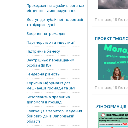
Проходження служби в органах
місцевого самоврядування
Доступ до публічної інформації
П'ятниця, 18 Лютог
та відкриті дані
Звернення громадян
ПРОЄКТ "МОЛО
Партнерство та інвестиції
Підтримка бізнесу
Внутрішньо переміщеним
особам (ВПО)
Гендерна рівність
Корисна інформація для
П'ятниця, 18 Лютог
мешканців громади та ЗМІ
Безоплантна правнича
допомога в громаді
📌ІНФОРМАЦІЯ
Евакуація з території ведення
бойових дій в Запорізькій
області