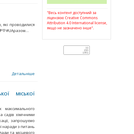
"Весь контент доступний за
ліцензією Creative Commons
Attribution 4.0 International license,
, які проводилися
якщо не зазначено інше".
.💙💛#UAразом…
Детальніше
КОЇ МІСЬКОЇ
х максимального
а садів хімічними
ації, запрошуємо
ої наради з питань
влади та місцевого