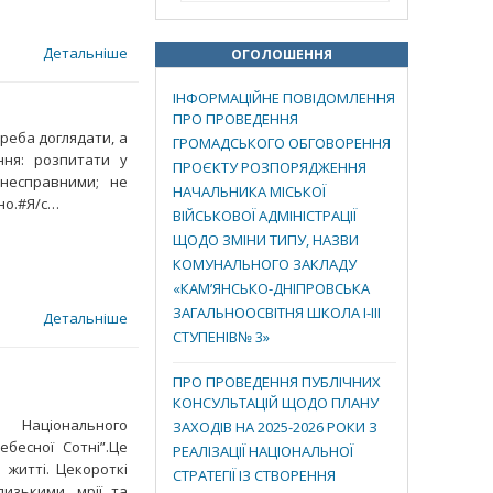
Детальніше
ОГОЛОШЕННЯ
ІНФОРМАЦІЙНЕ ПОВІДОМЛЕННЯ
ПРО ПРОВЕДЕННЯ
треба доглядати, а
ГРОМАДСЬКОГО ОБГОВОРЕННЯ
ня: розпитати у
ПРОЄКТУ РОЗПОРЯДЖЕННЯ
несправними; не
НАЧАЛЬНИКА МІСЬКОЇ
но.#Я/с…
ВІЙСЬКОВОЇ АДМІНІСТРАЦІЇ
ЩОДО ЗМІНИ ТИПУ, НАЗВИ
КОМУНАЛЬНОГО ЗАКЛАДУ
«КАМ’ЯНСЬКО-ДНІПРОВСЬКА
ЗАГАЛЬНООСВІТНЯ ШКОЛА І-ІІІ
Детальніше
СТУПЕНІВ№ 3»
ПРО ПРОВЕДЕННЯ ПУБЛІЧНИХ
КОНСУЛЬТАЦІЙ ЩОДО ПЛАНУ
 Національного
ЗАХОДІВ НА 2025-2026 РОКИ З
ебесної Сотні”.Це
РЕАЛІЗАЦІЇ НАЦІОНАЛЬНОЇ
 житті. Цекороткі
СТРАТЕГІЇ ІЗ СТВОРЕННЯ
лизькими, мрії та