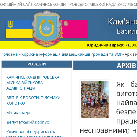
ОФІЦІЙНИЙ САЙТ КАМ’ЯНСЬКО–ДНІПРОВСЬКОЇ МІСЬКОЇ РАДИ ВАСИЛІВС
Кам'ян
Василі
Юридична адреса: 71304, З
Головна
Корисна інформація для мешканців громади та ЗМІ
»
» Архів 
АРХІВ
РОЗДІЛИ
КАМ'ЯНСЬКО-ДНІПРОВСЬКА
Як б
МІСЬКА ВІЙСЬКОВА
АДМІНІСТРАЦІЯ
виго
ЗВІТ. РІК РОБОТИ. ПІДСУМКИ.
найв
КОРОТКО
безпе
Міська рада
працю
Депутатський корпус
несправними; н
Комунальні підприємства,