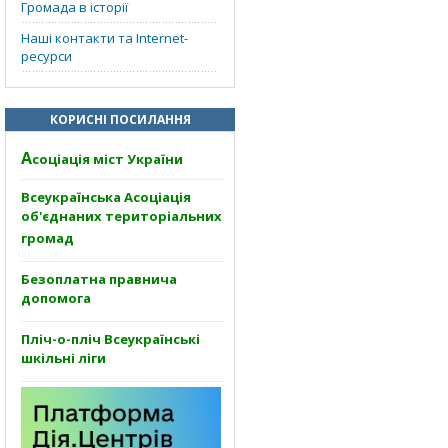
Громада в історії
Наші контакти та Internet-
ресурси
КОРИСНІ ПОСИЛАННЯ
А
соціація міст України
Всеукраїнська Асоціація
об'єднаних територіальних
громад
Безоплатна правнича
допомога
Пліч-о-пліч Всеукраїнські
шкільні ліги