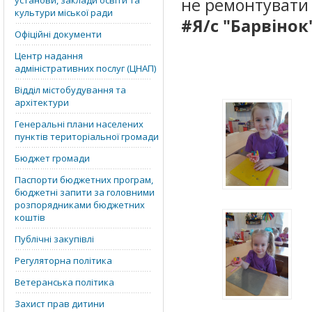
установи, заклади освіти та
не ремонтувати 
культури міської ради
#Я/с "Барвінок
Офіційні документи
Центр надання
адміністративних послуг (ЦНАП)
Відділ містобудування та
архітектури
Генеральні плани населених
пунктів територіальної громади
Бюджет громади
Паспорти бюджетних програм,
бюджетні запити за головними
розпорядниками бюджетних
коштів
Публічні закупівлі
Регуляторна політика
Ветеранська політика
Захист прав дитини