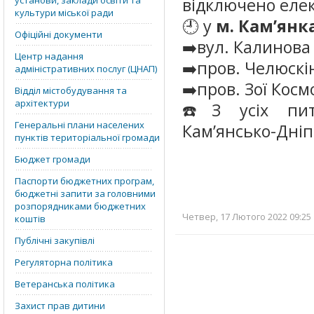
установи, заклади освіти та
відключено еле
культури міської ради
🕘 у
м. Кам’янк
Офіційні документи
➡️вул. Калинова 
Центр надання
➡️пров. Челюскін
адміністративних послуг (ЦНАП)
➡️пров. Зої Косм
Відділ містобудування та
архітектури
☎️З усіх пит
Генеральні плани населених
Кам’янсько-Дніп
пунктів територіальної громади
Бюджет громади
Паспорти бюджетних програм,
бюджетні запити за головними
розпорядниками бюджетних
Четвер, 17 Лютого 2022 09:25 
коштів
Публічні закупівлі
Регуляторна політика
Ветеранська політика
Захист прав дитини