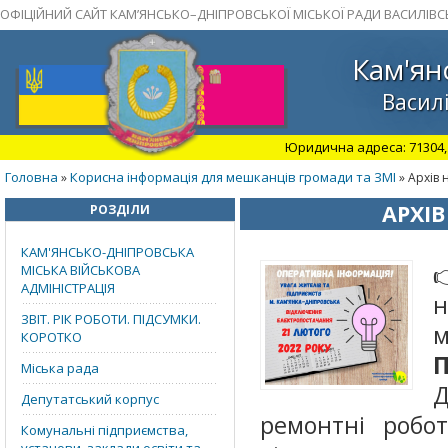
ОФІЦІЙНИЙ САЙТ КАМ’ЯНСЬКО–ДНІПРОВСЬКОЇ МІСЬКОЇ РАДИ ВАСИЛІВС
Кам'ян
Василі
Юридична адреса: 71304, З
Головна
Корисна інформація для мешканців громади та ЗМІ
»
» Архів 
АРХІВ
РОЗДІЛИ
КАМ'ЯНСЬКО-ДНІПРОВСЬКА
МІСЬКА ВІЙСЬКОВА
АДМІНІСТРАЦІЯ
н
ЗВІТ. РІК РОБОТИ. ПІДСУМКИ.
м
КОРОТКО
Міська рада
Д
Депутатський корпус
ремонтні робо
Комунальні підприємства,