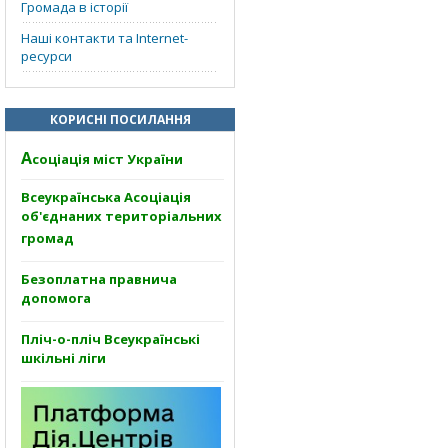
Громада в історії
Наші контакти та Internet-
ресурси
КОРИСНІ ПОСИЛАННЯ
А
соціація міст України
Всеукраїнська Асоціація
об'єднаних територіальних
громад
Безоплатна правнича
допомога
Пліч-о-пліч Всеукраїнські
шкільні ліги