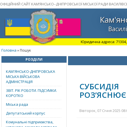
ОФІЦІЙНИЙ САЙТ КАМ’ЯНСЬКО–ДНІПРОВСЬКОЇ МІСЬКОЇ РАДИ ВАСИЛІВС
Кам'ян
Василі
Юридична адреса: 71304, З
Головна
» Пошук
РОЗДІЛИ
КАМ'ЯНСЬКО-ДНІПРОВСЬКА
МІСЬКА ВІЙСЬКОВА
АДМІНІСТРАЦІЯ
СУБСИДІЯ
ЗВІТ. РІК РОБОТИ. ПІДСУМКИ.
РОЗ’ЯСНЮЄ
КОРОТКО
Міська рада
Вівторок, 07 Січня 2025 08:
Депутатський корпус
Комунальні підприємства,