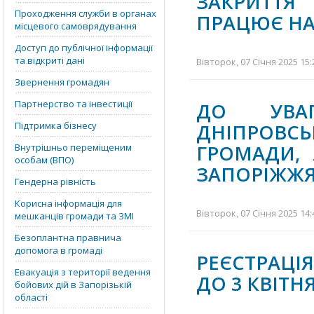
ЗАКРИТТЯ
Проходження служби в органах
ПРАЦЮЄ НА
місцевого самоврядування
Доступ до публічної інформації
та відкриті дані
Вівторок, 07 Січня 2025 15:
Звернення громадян
Партнерство та інвестиції
ДО УВАГ
Підтримка бізнесу
ДНІПРОВС
ГРОМАДИ, 
Внутрішньо переміщеним
особам (ВПО)
ЗАПОРІЖЖ
Гендерна рівність
Корисна інформація для
Вівторок, 07 Січня 2025 14:
мешканців громади та ЗМІ
Безоплантна правнича
допомога в громаді
РЕЄСТРАЦІЯ
Евакуація з території ведення
ДО 3 КВІТН
бойових дій в Запорізькій
області