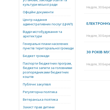
установи, заклади освіти та
культури міської ради
Неділя, 30 Бере
Офіційні документи
Центр надання
ЕЛЕКТРОННУ
адміністративних послуг (ЦНАП)
Відділ містобудування та
Неділя, 30 Бере
архітектури
Генеральні плани населених
пунктів територіальної громади
30 РОКІВ М
Бюджет громади
Паспорти бюджетних програм,
Неділя, 30 Бере
бюджетні запити за головними
розпорядниками бюджетних
коштів
Публічні закупівлі
Регуляторна політика
Ветеранська політика
Захист прав дитини