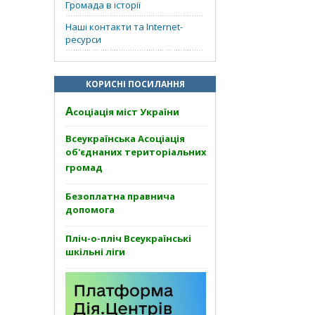
Громада в історії
Наші контакти та Internet-
ресурси
КОРИСНІ ПОСИЛАННЯ
А
соціація міст України
Всеукраїнська Асоціація
об'єднаних територіальних
громад
Безоплатна правнича
допомога
Пліч-о-пліч Всеукраїнські
шкільні ліги