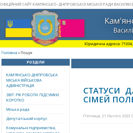
ОФІЦІЙНИЙ САЙТ КАМ’ЯНСЬКО–ДНІПРОВСЬКОЇ МІСЬКОЇ РАДИ ВАСИЛІВС
Кам'ян
Василі
Юридична адреса: 71304, З
Головна
» Пошук
РОЗДІЛИ
КАМ'ЯНСЬКО-ДНІПРОВСЬКА
МІСЬКА ВІЙСЬКОВА
АДМІНІСТРАЦІЯ
СТАТУСИ Д
ЗВІТ. РІК РОБОТИ. ПІДСУМКИ.
СІМЕЙ ПОЛ
КОРОТКО
Міська рада
П'ятниця, 21 Лютого 2025 0
Депутатський корпус
Комунальні підприємства,