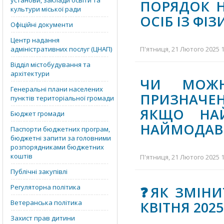
установи, заклади освіти та
ПОРЯДОК Н
культури міської ради
ОСІБ ІЗ Ф
Офіційні документи
Центр надання
адміністративних послуг (ЦНАП)
П'ятниця, 21 Лютого 2025 1
Відділ містобудування та
архітектури
ЧИ МОЖН
Генеральні плани населених
ПРИЗНАЧЕ
пунктів територіальної громади
ЯКЩО НАЙ
Бюджет громади
НАЙМОДАВЕ
Паспорти бюджетних програм,
бюджетні запити за головними
розпорядниками бюджетних
коштів
П'ятниця, 21 Лютого 2025 1
Публічні закупівлі
Регуляторна політика
❓ЯК ЗМІНИ
Ветеранська політика
КВІТНЯ 202
Захист прав дитини