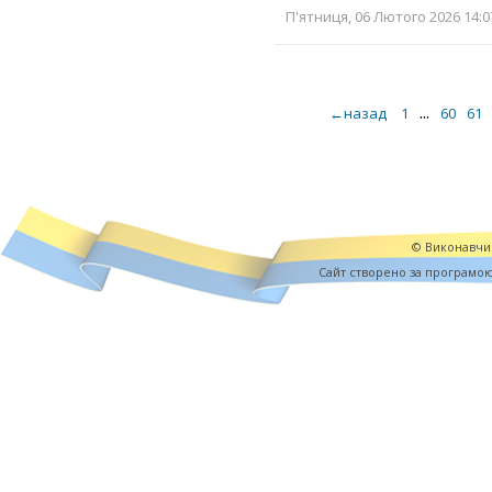
П'ятниця, 06 Лютого 2026 14:0
...
←назад
1
60
61
© Виконавчий
Cайт створено за програмо