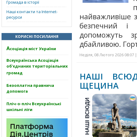
Громада в історії
Наші контакти та Internet-
найважливіше з
ресурси
безпечний і 
допоможуть з
КОРИСНІ ПОСИЛАННЯ
дбайливою. Горт
А
соціація міст України
Неділя, 08 Лютого 2026 08:07 
Всеукраїнська Асоціація
об'єднаних територіальних
громад
НАШІ ВСЮД
ЩЕЦИНА
Безоплатна правнича
допомога
Пліч-о-пліч Всеукраїнські
шкільні ліги