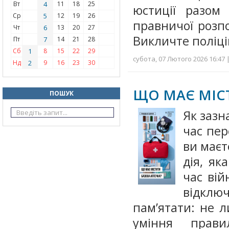
Вт
4
11
18
25
юстиції разом
Ср
5
12
19
26
правничої розпо
Чт
6
13
20
27
Викличте поліці
Пт
7
14
21
28
Сб
1
8
15
22
29
субота, 07 Лютого 2026 16:47 
Нд
2
9
16
23
30
ЩО МАЄ МІС
ПОШУК
Як зазн
час пер
ви маєт
дія, я
час вій
відклю
пам’ятати: не 
уміння прави