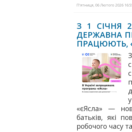
П'ятниця, 06 Лютого 2026 16:5
З 1 СІЧНЯ 2
ДЕРЖАВНА ПР
ПРАЦЮЮТЬ, 
З
д
у
«єЯсла» — нов
батьків, які п
робочого часу т