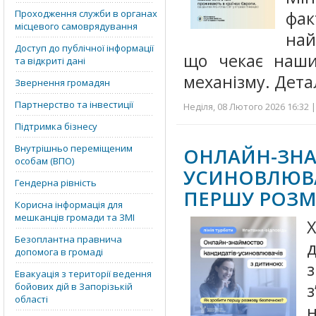
Проходження служби в органах
фак
місцевого самоврядування
най
Доступ до публічної інформації
що чекає наши
та відкриті дані
механізму. Дета
Звернення громадян
Партнерство та інвестиції
Неділя, 08 Лютого 2026 16:32 |
Підтримка бізнесу
Внутрішньо переміщеним
ОНЛАЙН-З
особам (ВПО)
УСИНОВЛЮВ
Гендерна рівність
ПЕРШУ РОЗМ
Корисна інформація для
мешканців громади та ЗМІ
Безоплантна правнича
допомога в громаді
Евакуація з території ведення
бойових дій в Запорізькій
області