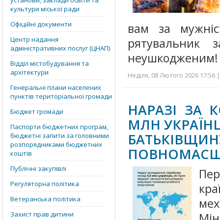
установи, заклади освіти та
культури міської ради
Офіційні документи
вам за мужніс
Центр надання
рятувальник 
адміністративних послуг (ЦНАП)
неушкодженим!
Відділ містобудування та
архітектури
Неділя, 08 Лютого 2026 17:56 
Генеральні плани населених
пунктів територіальної громади
НАРАЗІ ЗА 
Бюджет громади
МЛН УКРАЇНЦ
Паспорти бюджетних програм,
БАТЬК
бюджетні запити за головними
розпорядниками бюджетних
ПОВНОМАСШ
коштів
Публічні закупівлі
Пе
Регуляторна політика
кра
Ветеранська політика
ме
Захист прав дитини
Мін