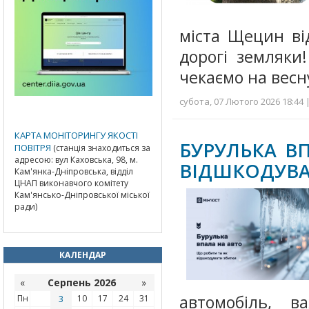
міста Щецин ві
дорогі земляки
чекаємо на весн
субота, 07 Лютого 2026 18:44 
КАРТА МОНІТОРИНГУ ЯКОСТІ
БУРУЛЬКА В
ПОВІТРЯ
(станція знаходиться за
адресою: вул Каховська, 98, м.
ВІДШКОДУВА
Кам'янка-Дніпровська, відділ
ЦНАП виконавчого комітету
Кам'янсько-Дніпровської міської
ради)
КАЛЕНДАР
«
Серпень 2026
»
автомобіль, в
Пн
3
10
17
24
31