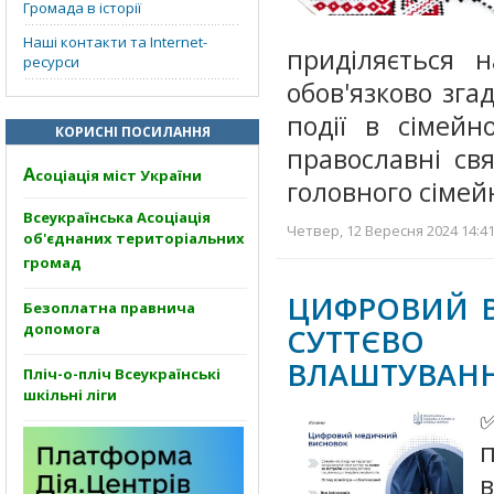
Громада в історії
Наші контакти та Internet-
приділяється 
ресурси
обов'язково зга
події в сімейн
КОРИСНІ ПОСИЛАННЯ
православні св
А
соціація міст України
головного сіме
Всеукраїнська Асоціація
Четвер, 12 Вересня 2024 14:41
об'єднаних територіальних
громад
ЦИФРОВИЙ В
Безоплатна правнича
допомога
СУТТЄВО
ВЛАШТУВАНН
Пліч-о-пліч Всеукраїнські
шкільні ліги
п