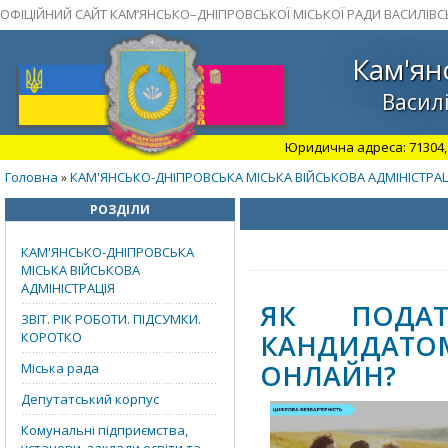
ОФІЦІЙНИЙ САЙТ КАМ’ЯНСЬКО–ДНІПРОВСЬКОЇ МІСЬКОЇ РАДИ ВАСИЛІВС
Кам'ян
Василі
Юридична адреса: 71304, З
Головна
КАМ'ЯНСЬКО-ДНІПРОВСЬКА МІСЬКА ВІЙСЬКОВА АДМІНІСТРАЦ
»
РОЗДІЛИ
КАМ'ЯНСЬКО-ДНІПРОВСЬКА
МІСЬКА ВІЙСЬКОВА
АДМІНІСТРАЦІЯ
ЯК ПОДАТ
ЗВІТ. РІК РОБОТИ. ПІДСУМКИ.
КАНДИДАТО
КОРОТКО
ОНЛАЙН?
Міська рада
Депутатський корпус
Комунальні підприємства,