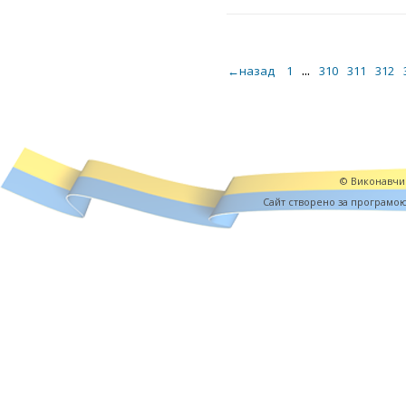
...
←назад
1
310
311
312
© Виконавчий
Cайт створено за програмо