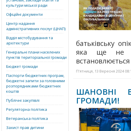
установи, заклади освіти та
культури міської ради
Офіційні документи
Центр надання
адміністративних послуг (ЦНАП)
Відділ містобудування та
батьківську оп
архітектури
яка ще не д
Генеральні плани населених
пунктів територіальної громади
встановлюється 
Бюджет громади
П'ятниця, 13 Вересня 2024 08:
Паспорти бюджетних програм,
бюджетні запити за головними
розпорядниками бюджетних
ШАНОВНІ В
коштів
ГРОМАДИ!
Публічні закупівлі
Регуляторна політика
Ветеранська політика
Захист прав дитини