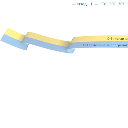
...
←назад
1
301
302
303
© Виконавчий
Cайт створено за програмо