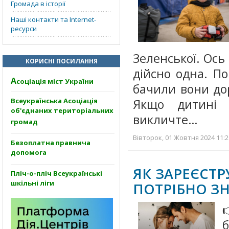
Громада в історії
Наші контакти та Internet-
ресурси
Зеленської. Ось
КОРИСНІ ПОСИЛАННЯ
дійсно одна. По
А
соціація міст України
бачили вони до
Всеукраїнська Асоціація
Якщо дитині 
об'єднаних територіальних
викличте…
громад
Вівторок, 01 Жовтня 2024 11:2
Безоплатна правнича
допомога
ЯК ЗАРЕЄСТ
Пліч-о-пліч Всеукраїнські
шкільні ліги
ПОТРІБНО З