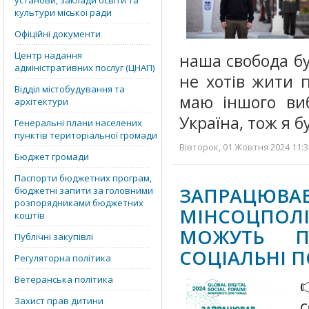
установи, заклади освіти та
культури міської ради
Офіційні документи
Центр надання
наша свобода бу
адміністративних послуг (ЦНАП)
не хотів жити п
Відділ містобудування та
маю іншого ви
архітектури
Україна, тож я 
Генеральні плани населених
пунктів територіальної громади
Вівторок, 01 Жовтня 2024 11:3
Бюджет громади
Паспорти бюджетних програм,
ЗАПРАЦЮ
бюджетні запити за головними
розпорядниками бюджетних
МІНСОЦПОЛ
коштів
МОЖУТЬ П
Публічні закупівлі
СОЦІАЛЬНІ 
Регуляторна політика
Ветеранська політика
Захист прав дитини