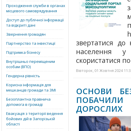
Проходження служби в органах
місцевого самоврядування
м
Доступ до публічної інформації
п
та відкриті дані
Звернення громадян
звертатися до 
Партнерство та інвестиції
населення у 
Підтримка бізнесу
скористатися п
Внутрішньо переміщеним
особам (ВПО)
Вівторок, 01 Жовтня 2024 11:3
Гендерна рівність
Корисна інформація для
ОСНОВИ БЕЗ
мешканців громади та ЗМІ
ПОБАЧИЛИ
Безоплантна правнича
допомога в громаді
ДОРОСЛИХ
Евакуація з території ведення
бойових дій в Запорізькій
області