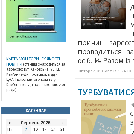
м
причин зареєс
проводиться з
осіб. 📝 Разом 
КАРТА МОНІТОРИНГУ ЯКОСТІ
ПОВІТРЯ
(станція знаходиться за
адресою: вул Каховська, 98, м.
Вівторок, 01 Жовтня 2024 10:5
Кам'янка-Дніпровська, відділ
ЦНАП виконавчого комітету
Кам'янсько-Дніпровської міської
ТУРБУВАТИС
ради)

КАЛЕНДАР
с
з
«
Серпень 2026
»
ї
Пн
3
10
17
24
31