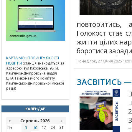
повторитись, 
Голокост стає с
життя цілих наро
боротися заради
КАРТА МОНІТОРИНГУ ЯКОСТІ
Понеділок, 27 Січня 2025 10:01
ПОВІТРЯ
(станція знаходиться за
адресою: вул Каховська, 98, м.
Кам'янка-Дніпровська, відділ
ЦНАП виконавчого комітету
ЗАСВІТИСЬ —
Кам'янсько-Дніпровської міської
ради)

щ
КАЛЕНДАР
2
«
Серпень 2026
»
т
Пн
3
10
17
24
31