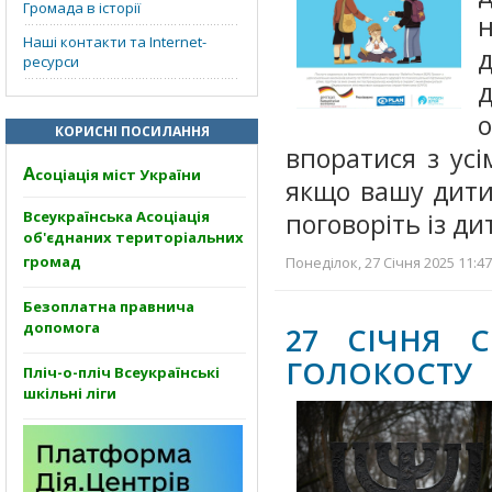
Громада в історії
н
Наші контакти та Internet-
д
ресурси
о
КОРИСНІ ПОСИЛАННЯ
впоратися з ус
А
соціація міст України
якщо вашу дити
Всеукраїнська Асоціація
поговоріть із д
об'єднаних територіальних
громад
Понеділок, 27 Січня 2025 11:47
Безоплатна правнича
допомога
27 СІЧНЯ 
ГОЛОКОСТУ
Пліч-о-пліч Всеукраїнські
шкільні ліги