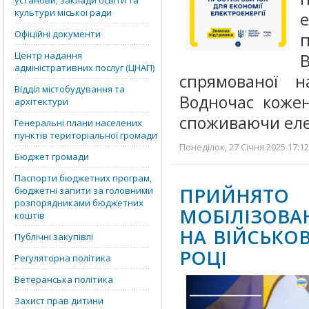
установи, заклади освіти та
культури міської ради
е
Офіційні документи
п
Центр надання
адміністративних послуг (ЦНАП)
спрямованої 
Відділ містобудування та
Водночас кожен
архітектури
споживаючи еле
Генеральні плани населених
пунктів територіальної громади
Понеділок, 27 Січня 2025 17:12
Бюджет громади
Паспорти бюджетних програм,
ПРИЙНЯТ
бюджетні запити за головними
розпорядниками бюджетних
МОБІЛІЗОВА
коштів
НА ВІЙСЬКОВ
Публічні закупівлі
РОЦІ
Регуляторна політика
Ветеранська політика
Захист прав дитини