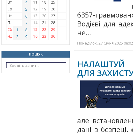
Вт
4
11
18
25
п
Ср
5
12
19
26
6357-травмова
Чт
6
13
20
27
Водієві для аде
Пт
7
14
21
28
Сб
1
8
15
22
29
не…
Нд
2
9
16
23
30
Понеділок, 27 Січня 2025 08:02
ПОШУК
НАЛАШТУЙ 
ДЛЯ ЗАХИСТУ
але встановлен
дані в безпеці.