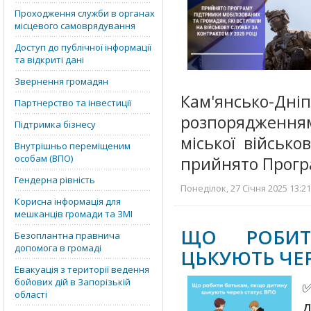
Проходження служби в органах
місцевого самоврядування
Доступ до публічної інформації
та відкриті дані
Звернення громадян
Кам'янсько-Дніп
Партнерство та інвестиції
розпорядження
Підтримка бізнесу
міської військо
Внутрішньо переміщеним
особам (ВПО)
прийнято Прог
Гендерна рівність
Понеділок, 27 Січня 2025 13:21
Корисна інформація для
мешканців громади та ЗМІ
ЩО РОБИТ
Безоплантна правнича
допомога в громаді
ЦЬКУЮТЬ ЧЕР
Евакуація з території ведення
бойових дій в Запорізькій
області
д