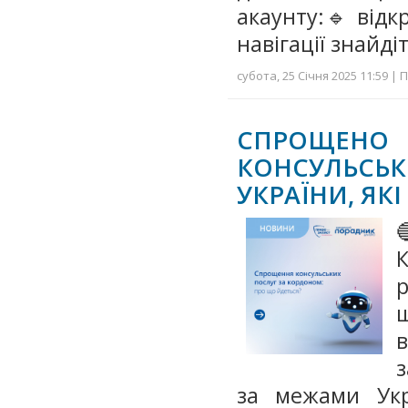
акаунту:🔹 відк
навігації знайді
субота, 25 Січня 2025 11:59 | 
СПРОЩЕ
КОНСУЛЬС
УКРАЇНИ, ЯК

щ
з
за межами Укр