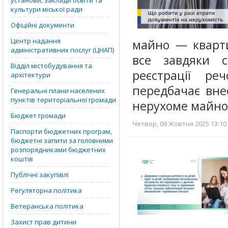
установи, заклади освіти та
культури міської ради
Офіційні документи
Центр надання
майно — кварти
адміністративних послуг (ЦНАП)
все завдяки с
Відділ містобудування та
реєстрації р
архітектури
передбачає вне
Генеральні плани населених
пунктів територіальної громади
нерухоме майно
Бюджет громади
Четвер, 09 Жовтня 2025 13:10 
Паспорти бюджетних програм,
бюджетні запити за головними
розпорядниками бюджетних
коштів
Публічні закупівлі
Регуляторна політика
Ветеранська політика
Захист прав дитини