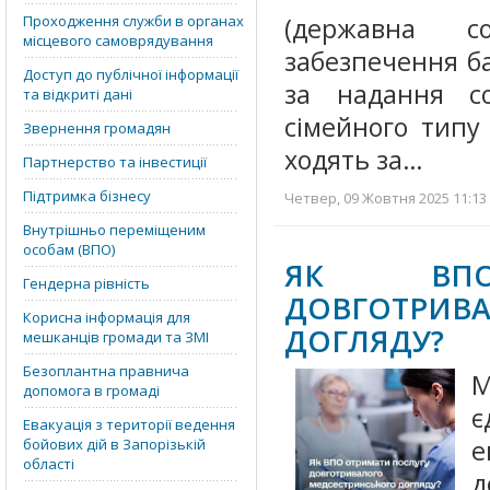
Проходження служби в органах
(державна с
місцевого самоврядування
забезпечення б
Доступ до публічної інформації
за надання с
та відкриті дані
сімейного типу
Звернення громадян
ходять за…
Партнерство та інвестиції
Підтримка бізнесу
Четвер, 09 Жовтня 2025 11:13 
Внутрішньо переміщеним
особам (ВПО)
ЯК ВПО
Гендерна рівність
ДОВГОТРИ
Корисна інформація для
ДОГЛЯДУ?
мешканців громади та ЗМІ
Безоплантна правнича
М
допомога в громаді
Евакуація з території ведення
е
бойових дій в Запорізькій
області
д