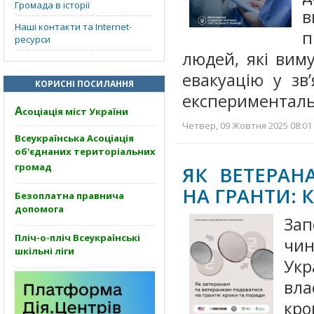
Громада в історії
в
Наші контакти та Internet-
п
ресурси
людей, які вим
евакуацію у зв
КОРИСНІ ПОСИЛАННЯ
експерименталь
А
соціація міст України
Четвер, 09 Жовтня 2025 08:01 
Всеукраїнська Асоціація
об'єднаних територіальних
громад
ЯК ВЕТЕРАН
НА ГРАНТИ: 
Безоплатна правнича
допомога
Зап
Пліч-о-пліч Всеукраїнські
чи
шкільні ліги
Укр
вл
кро