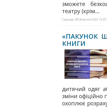
зможете безко
театру (крім…
Середа, 08 Жовтня 2025 12:07 
«ПАКУНОК 
КНИГИ
дитячий одяг а
зміни офіційно 
охоплює розраху