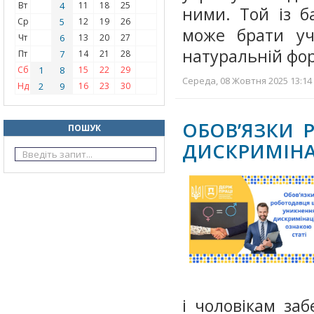
Вт
4
11
18
25
ними. Той із б
Ср
5
12
19
26
може брати уча
Чт
6
13
20
27
натуральній фор
Пт
7
14
21
28
Сб
1
8
15
22
29
Середа, 08 Жовтня 2025 13:14 
Нд
2
9
16
23
30
ОБОВ’ЯЗКИ
ПОШУК
ДИСКРИМІНАЦ
і чоловікам за