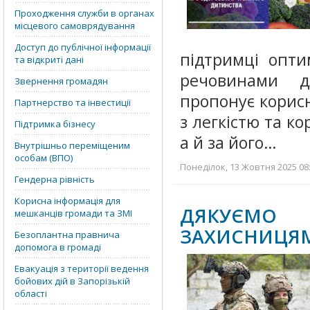
Проходження служби в органах
місцевого самоврядування
Доступ до публічної інформації
підтримці опти
та відкриті дані
речовинами д
Звернення громадян
пропонує корисні
Партнерство та інвестиції
з легкістю та к
Підтримка бізнесу
а й за його…
Внутрішньо переміщеним
особам (ВПО)
Понеділок, 13 Жовтня 2025 08:
Гендерна рівність
Корисна інформація для
ДЯКУЄМО
мешканців громади та ЗМІ
ЗАХИСНИЦЯ
Безоплантна правнича
допомога в громаді
Евакуація з території ведення
бойових дій в Запорізькій
області