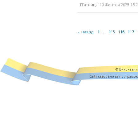
П'ятниця, 10 Жовтня 2025 18:2
...
←назад
1
115
116
117
© Виконавчий
Cайт створено за програмо