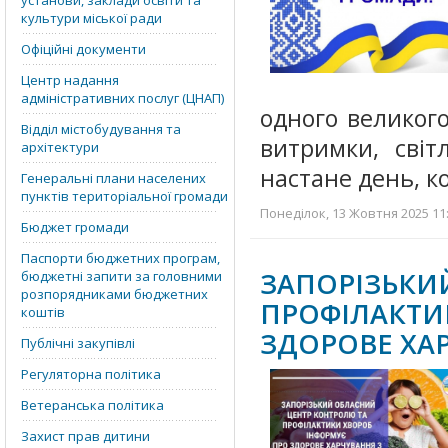
установи, заклади освіти та
культури міської ради
Офіційні документи
Центр надання
адміністративних послуг (ЦНАП)
одного великого
Відділ містобудування та
витримки, світ
архітектури
настане день, 
Генеральні плани населених
пунктів територіальної громади
Понеділок, 13 Жовтня 2025 11:
Бюджет громади
Паспорти бюджетних програм,
ЗАПОРІЗЬКИ
бюджетні запити за головними
розпорядниками бюджетних
ПРОФІЛАК
коштів
ЗДОРОВЕ ХА
Публічні закупівлі
Регуляторна політика
Ветеранська політика
Захист прав дитини