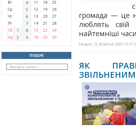
Вт
4
11
18
25
Ср
5
12
19
26
громада — це н
Чт
6
13
20
27
люблять свій 
Пт
7
14
21
28
Сб
1
8
15
22
29
найтемніші часи
Нд
2
9
16
23
30
Неділя, 12 Жовтня 2025 12:17 
ПОШУК
ЯК ПРАВ
ЗВІЛЬНЕНИМ