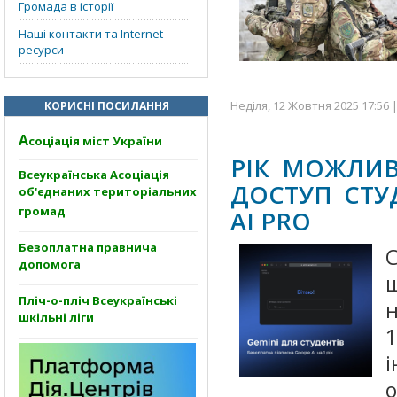
Громада в історії
Наші контакти та Internet-
ресурси
Неділя, 12 Жовтня 2025 17:56 
КОРИСНІ ПОСИЛАННЯ
А
соціація міст України
РІК МОЖЛИВ
Всеукраїнська Асоціація
ДОСТУП СТУ
об'єднаних територіальних
громад
AI PRO
Безоплатна правнича
С
допомога
Пліч-о-пліч Всеукраїнські
н
шкільні ліги
1