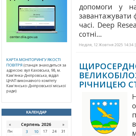
допомоги у н
завантажувати 
часі. Deep Rese
сотні…
Неділя, 12 Жовтня 2025 14:34 
КАРТА МОНІТОРИНГУ ЯКОСТІ
ЩИРОСЕРДН
ПОВІТРЯ
(станція знаходиться за
адресою: вул Каховська, 98, м.
ВЕЛИКОБІЛ
Кам'янка-Дніпровська, відділ
ЦНАП виконавчого комітету
РІЧНИЦЕЮ С
Кам'янсько-Дніпровської міської
ради)
КАЛЕНДАР
«
Серпень 2026
»
м
Пн
3
10
17
24
31