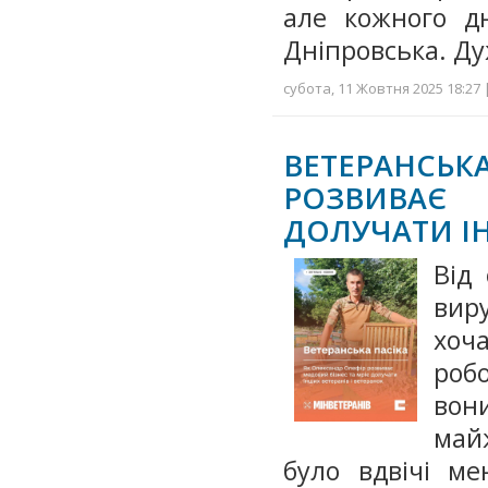
але кожного д
Дніпровська. Д
субота, 11 Жовтня 2025 18:27 
ВЕТЕРАНСЬК
РОЗВИВАЄ
ДОЛУЧАТИ ІН
Від
вир
хоча
роб
вон
майж
було вдвічі ме