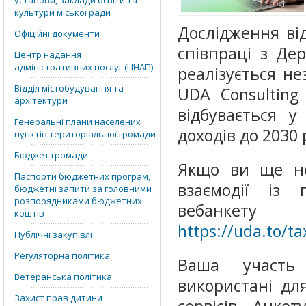
установи, заклади освіти та
культури міської ради
Дослідження від
Офіційні документи
співпраці з Де
Центр надання
адміністративних послуг (ЦНАП)
реалізується н
Відділ містобудування та
UDA Consulting
архітектури
відбувається у
Генеральні плани населених
доходів до 2030 
пунктів територіальної громади
Бюджет громади
Якщо ви ще не
Паспорти бюджетних програм,
взаємодії із
бюджетні запити за головними
розпорядниками бюджетних
вебанкету
коштів
https://uda.to/t
Публічні закупівлі
Регуляторна політика
Ваша участь
Ветеранська політика
використані дл
Захист прав дитини