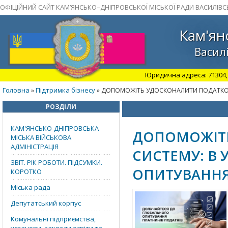
ОФІЦІЙНИЙ САЙТ КАМ’ЯНСЬКО–ДНІПРОВСЬКОЇ МІСЬКОЇ РАДИ ВАСИЛІВС
Кам'ян
Василі
Юридична адреса: 71304, З
Головна
Підтримка бізнесу
»
» ДОПОМОЖІТЬ УДОСКОНАЛИТИ ПОДАТКОВУ
РОЗДІЛИ
КАМ'ЯНСЬКО-ДНІПРОВСЬКА
ДОПОМОЖІТ
МІСЬКА ВІЙСЬКОВА
АДМІНІСТРАЦІЯ
СИСТЕМУ: В 
ЗВІТ. РІК РОБОТИ. ПІДСУМКИ.
ОПИТУВАННЯ
КОРОТКО
Міська рада
Депутатський корпус
Комунальні підприємства,