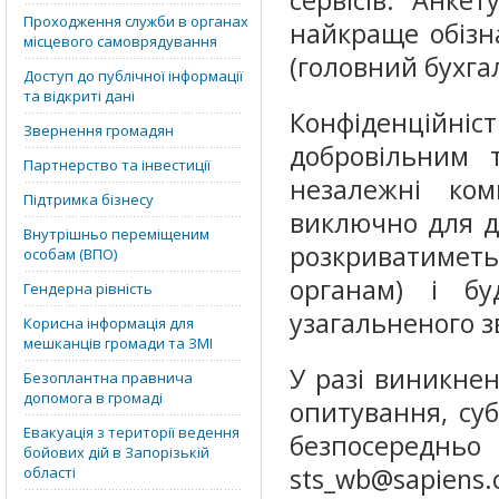
сервісів. Анке
Проходження служби в органах
найкраще обізн
місцевого самоврядування
(головний бухга
Доступ до публічної інформації
та відкриті дані
Конфіденцій
Звернення громадян
добровільним 
Партнерство та інвестиції
незалежні ком
Підтримка бізнесу
виключно для д
Внутрішньо переміщеним
розкриватиметь
особам (ВПО)
органам) і б
Гендерна рівність
узагальненого зв
Корисна інформація для
мешканців громади та ЗМІ
У разі виникне
Безоплантна правнича
допомога в громаді
опитування, су
Евакуація з території ведення
безпосередньо
бойових дій в Запорізькій
sts_wb@sapiens.
області