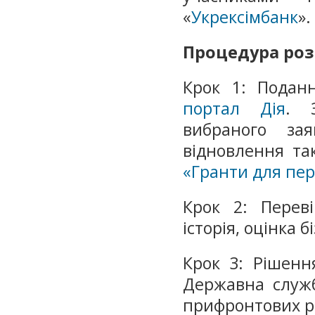
«
Укрексімбанк
».
Процедура роз
Крок 1: Поданн
портал Дія
. 
вибраного за
відновлення т
«Гранти для пер
Крок 2: Переві
історія, оцінка 
Крок 3: Рішенн
Державна служб
прифронтових ре