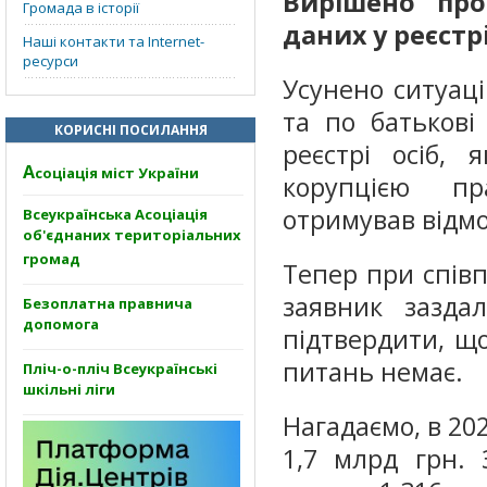
Вирішено про
Громада в історії
даних у реєстр
Наші контакти та Internet-
ресурси
Усунено ситуаці
та по батьков
КОРИСНІ ПОСИЛАННЯ
реєстрі осіб, 
А
соціація міст України
корупцією пр
отримував відмо
Всеукраїнська Асоціація
об'єднаних територіальних
громад
Тепер при спів
заявник зазда
Безоплатна правнича
допомога
підтвердити, щ
питань немає.
Пліч-о-пліч Всеукраїнські
шкільні ліги
Нагадаємо, в 20
1,7 млрд грн. 