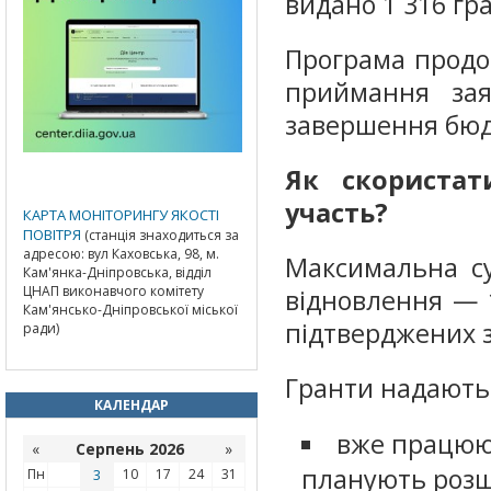
видано 1 316 гра
Програма продов
приймання зая
завершення бюд
Як скориста
участь?
КАРТА МОНІТОРИНГУ ЯКОСТІ
ПОВІТРЯ
(станція знаходиться за
адресою: вул Каховська, 98, м.
Максимальна су
Кам'янка-Дніпровська, відділ
ЦНАП виконавчого комітету
відновлення — 
Кам'янсько-Дніпровської міської
підтверджених з
ради)
Гранти надаютьс
КАЛЕНДАР
вже працюют
«
Серпень 2026
»
планують роз
Пн
3
10
17
24
31