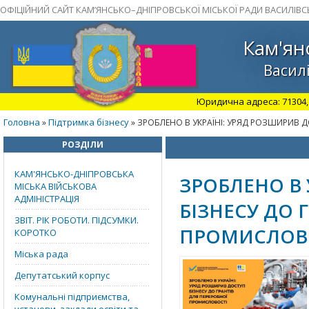
ОФІЦІЙНИЙ САЙТ КАМ’ЯНСЬКО–ДНІПРОВСЬКОЇ МІСЬКОЇ РАДИ ВАСИЛІВС
Кам'ян
Василі
Юридична адреса: 71304, З
Головна
Підтримка бізнесу
»
» ЗРОБЛЕНО В УКРАЇНІ: УРЯД РОЗШИРИВ 
РОЗДІЛИ
КАМ'ЯНСЬКО-ДНІПРОВСЬКА
ЗРОБЛЕНО В 
МІСЬКА ВІЙСЬКОВА
АДМІНІСТРАЦІЯ
БІЗНЕСУ ДО 
ЗВІТ. РІК РОБОТИ. ПІДСУМКИ.
ПРОМИСЛОВ
КОРОТКО
Міська рада
Депутатський корпус
Комунальні підприємства,