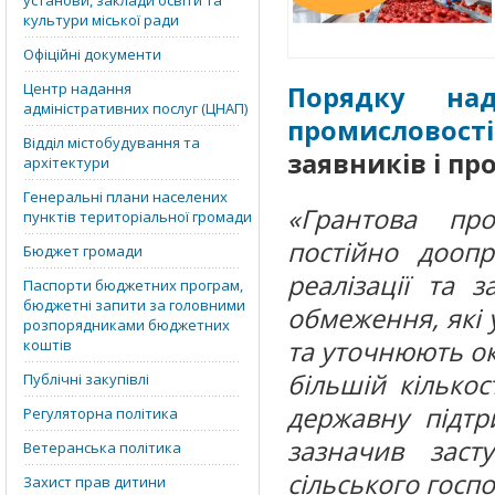
установи, заклади освіти та
культури міської ради
Офіційні документи
Центр надання
Порядку над
адміністративних послуг (ЦНАП)
промисловості
Відділ містобудування та
заявників і пр
архітектури
Генеральні плани населених
«Грантова пр
пунктів територіальної громади
постійно доопр
Бюджет громади
реалізації та 
Паспорти бюджетних програм,
бюджетні запити за головними
обмеження, які 
розпорядниками бюджетних
та уточнюють ок
коштів
більшій кілько
Публічні закупівлі
державну підтр
Регуляторна політика
зазначив заст
Ветеранська політика
сільського госпо
Захист прав дитини