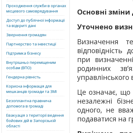
Проходження служби в органах
Основні зміни 
місцевого самоврядування
Доступ до публічної інформації
Уточнено визн
та відкриті дані
Звернення громадян
Визначення те
Партнерство та інвестиції
відповідність 
Підтримка бізнесу
при визначенні
Внутрішньо переміщеним
родинних зв’
особам (ВПО)
управлінського 
Гендерна рівність
Корисна інформація для
Це означає, що 
мешканців громади та ЗМІ
незалежні бізн
Безоплантна правнича
допомога в громаді
одного, не вва
Евакуація з території ведення
подаватися на г
бойових дій в Запорізькій
області