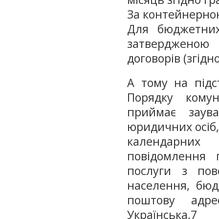
За контейнерною
Для бюджетних
затвердженою
договорів (згідн
А тому на підс
Порядку кому
приймає заув
юридичних осіб,
календарних
повідомлення 
послуги з по
населення, бюд
поштову адре
Українська