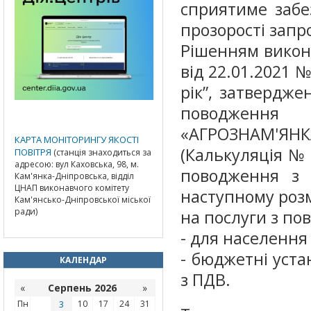
сприятиме забе
прозорості запр
Рішенням виконк
від 22.01.2021 
рік”, затвердже
поводженн
«АГРОЗНАМ'ЯНКА
КАРТА МОНІТОРИНГУ ЯКОСТІ
(Калькуляція № 
ПОВІТРЯ
(станція знаходиться за
адресою: вул Каховська, 98, м.
поводження з 
Кам'янка-Дніпровська, відділ
ЦНАП виконавчого комітету
наступному розм
Кам'янсько-Дніпровської міської
ради)
на послуги з по
- для населення 
- бюджетні устан
КАЛЕНДАР
з ПДВ.
«
Серпень 2026
»
Пн
3
10
17
24
31