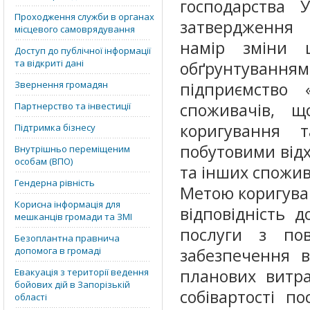
господарства 
Проходження служби в органах
затвердження 
місцевого самоврядування
намір зміни 
Доступ до публічної інформації
та відкриті дані
обґрунтуванн
Звернення громадян
підприємство
споживачів, 
Партнерство та інвестиції
коригування 
Підтримка бізнесу
побутовими від
Внутрішньо переміщеним
особам (ВПО)
та інших спожив
Гендерна рівність
Метою коригува
Корисна інформація для
відповідність 
мешканців громади та ЗМІ
послуги з по
Безоплантна правнича
допомога в громаді
забезпечення в
планових витра
Евакуація з території ведення
бойових дій в Запорізькій
собівартості п
області