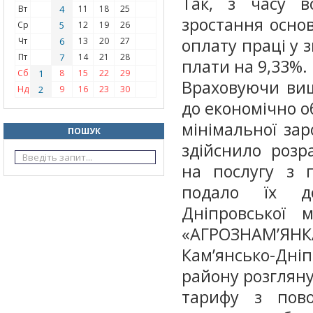
Так, з часу в
Вт
4
11
18
25
зростання основ
Ср
5
12
19
26
оплату праці у з
Чт
6
13
20
27
Пт
7
14
21
28
плати на 9,33%.
Сб
1
8
15
22
29
Враховуючи вищ
Нд
2
9
16
23
30
до економічно об
мінімальної за
ПОШУК
здійснило розр
на послугу з 
подало їх до
Дніпровської 
«АГРОЗНАМ’Я
Кам’янсько-Дн
району розгляну
тарифу з пов