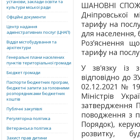
установи, заклади освіти та
ШАНОВНІ СПОЖИ
культури міської ради
Дніпровської м
Офіційні документи
тарифу на посл
Центр надання
для населення, 
адміністративних послуг (ЦНАП)
Роз’яснення що
Відділ містобудування та
архітектури
тарифу на послу
Генеральні плани населених
пунктів територіальної громади
У зв'язку із з
Бюджет громади
відповідно до З
Паспорти бюджетних програм,
02.12.2021 № 19
бюджетні запити за головними
розпорядниками бюджетних
Міністрів Ук
коштів
затвердження П
Публічні закупівлі
поводження з п
Регуляторна політика
Порядок), керу
Ветеранська політика
розвитку, бу
Захист прав дитини