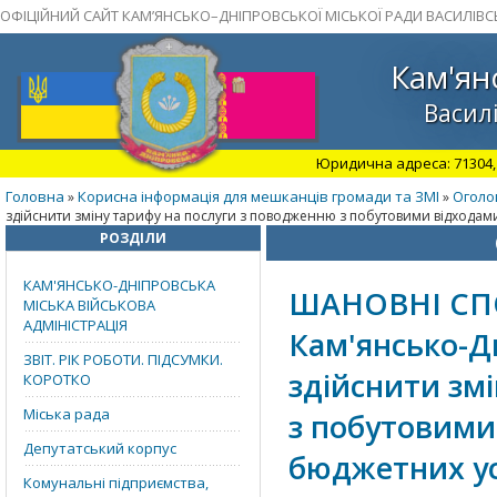
ОФІЦІЙНИЙ САЙТ КАМ’ЯНСЬКО–ДНІПРОВСЬКОЇ МІСЬКОЇ РАДИ ВАСИЛІВС
Кам'ян
Василі
Юридична адреса: 71304, З
Головна
Корисна інформація для мешканців громади та ЗМІ
Оголо
»
»
здійснити зміну тарифу на послуги з поводженню з побутовими відходам
РОЗДІЛИ
КАМ'ЯНСЬКО-ДНІПРОВСЬКА
ШАНОВНІ СП
МІСЬКА ВІЙСЬКОВА
АДМІНІСТРАЦІЯ
Кам'янсько-Дн
ЗВІТ. РІК РОБОТИ. ПІДСУМКИ.
здійснити зм
КОРОТКО
Міська рада
з побутовими
Депутатський корпус
бюджетних ус
Комунальні підприємства,