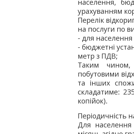
населення, бю
урахуванням кор
Перелік відкори
на послуги по в
- для населення 
- бюджетні устан
метр з ПДВ;
Таким чином,
побутовими від
та інших спожи
складатиме: 235
копійок).
Періодичність н
Для населення
місяць згідно гр