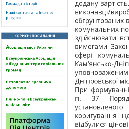
додану вартість
Громада в історії
виконавці/виро
Наші контакти та Internet-
ресурси
обґрунтованих 
комунальних по
здійснювати вс
КОРИСНІ ПОСИЛАННЯ
вимогами Закон
А
соціація міст України
сфері комунал
Всеукраїнська Асоціація
Кам'янсько-
об'єднаних територіальних
громад
уповноваженим 
Дніпровської мі
Безоплатна правнича
допомога
При формуванні
п. 37 Порядк
Пліч-о-пліч Всеукраїнські
шкільні ліги
установленог
коригування ін
відбулися цінов