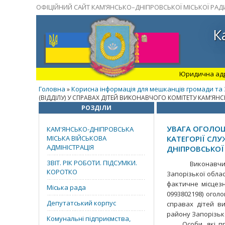
ОФІЦІЙНИЙ САЙТ КАМ’ЯНСЬКО–ДНІПРОВСЬКОЇ МІСЬКОЇ РАД
К
Юридична адрес
Головна
Корисна інформація для мешканців громади та 
»
(ВІДДІЛУ) У СПРАВАХ ДІТЕЙ ВИКОНАВЧОГО КОМІТЕТУ КАМʼЯН
РОЗДІЛИ
УВАГА ОГОЛОШ
КАМ'ЯНСЬКО-ДНІПРОВСЬКА
МІСЬКА ВІЙСЬКОВА
КАТЕГОРІЇ СЛУ
АДМІНІСТРАЦІЯ
ДНІПРОВСЬКОЇ
ЗВІТ. РІК РОБОТИ. ПІДСУМКИ.
Виконавчий ком
КОРОТКО
Запорізької облас
фактичне місцезна
Міська рада
0993802198) оголо
Депутатський корпус
справах дітей ви
району Запорізько
Комунальні підприємства,
Особи, які прет