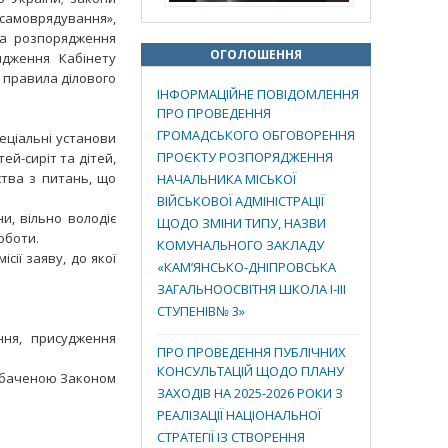
 самоврядування»,
 та розпорядження
ОГОЛОШЕННЯ
ядження Кабінету
; правила ділового
ІНФОРМАЦІЙНЕ ПОВІДОМЛЕННЯ
ПРО ПРОВЕДЕННЯ
ГРОМАДСЬКОГО ОБГОВОРЕННЯ
пеціальні установи
ПРОЄКТУ РОЗПОРЯДЖЕННЯ
ей-сиріт та дітей,
ства з питань, що
НАЧАЛЬНИКА МІСЬКОЇ
ВІЙСЬКОВОЇ АДМІНІСТРАЦІЇ
и, вільно володіє
ЩОДО ЗМІНИ ТИПУ, НАЗВИ
оботи.
КОМУНАЛЬНОГО ЗАКЛАДУ
сії заяву, до якої
«КАМ’ЯНСЬКО-ДНІПРОВСЬКА
ЗАГАЛЬНООСВІТНЯ ШКОЛА І-ІІІ
СТУПЕНІВ№ 3»
ння, присудження
ПРО ПРОВЕДЕННЯ ПУБЛІЧНИХ
КОНСУЛЬТАЦІЙ ЩОДО ПЛАНУ
едбаченою Законом
ЗАХОДІВ НА 2025-2026 РОКИ З
РЕАЛІЗАЦІЇ НАЦІОНАЛЬНОЇ
СТРАТЕГІЇ ІЗ СТВОРЕННЯ