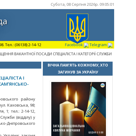
Субота, 08 Серпня 2026р. 09:05:02
да
 Тел.: (06138) 2-14-12
Facebook
Telegram
ЕННЯ ВАКАНТНОЇ ПОСАДИ СПЕЦІАЛІСТА І КАТЕГОРІЇ СЛУЖБИ
ВІЧНА ПАМ’ЯТЬ КОЖНОМУ, ХТО
ЗАГИНУВ ЗА УКРАЇНУ
ІАЛІСТА І
КАМʼЯНСЬКО-
овського району
ул. Каховська, 98;
 1; тел.: 2-14-12,
Служби (відділу) у
ько-Дніпровського
 України; закони