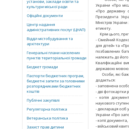
установи, заклади освіти та
України «Про міс
культури міської ради
«Про державну сл
Офіційні документи
Президента Укра
Міністрів України
Центр надання
етикету.
адміністративних послуг (ЦНАП)
Крім цього, прет
Відділ містобудування та
- Сімейний Кодекс
архітектури
для дітей» та «Пр
позбавлених бать
Генеральні плани населених
належать до його 
пунктів територіальної громади
Кваліфікаційні в
Бюджет громади
державою мовою, 
Особи, які бажают
Паспорти бюджетних програм,
додається:
бюджетні запити за головними
- заповнена особо
розпорядниками бюджетних
коштів
- дві фотокартки 
- копія докумен
Публічні закупівлі
наукового ступен
- декларація осі
Регуляторна політика
України «Про запо
Ветеранська політика
- копії документа
- військовий квит
Захист прав дитини