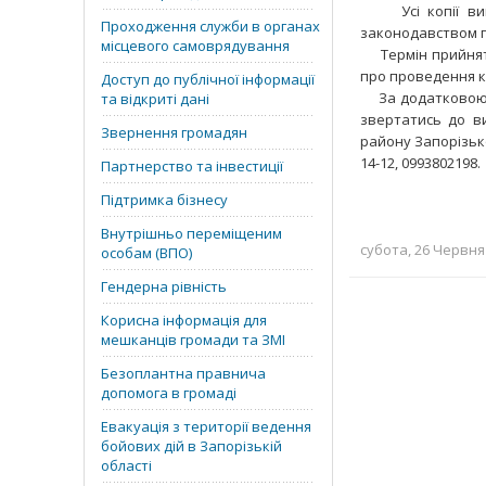
Усі копії вище
Проходження служби в органах
законодавством 
місцевого самоврядування
Термін прийняття
про проведення к
Доступ до публічної інформації
За додатковою ін
та відкриті дані
звертатись до ви
Звернення громадян
району Запорізької
14-12, 0993802198.
Партнерство та інвестиції
Підтримка бізнесу
Внутрішньо переміщеним
субота, 26 Червня 
особам (ВПО)
Гендерна рівність
Корисна інформація для
мешканців громади та ЗМІ
Безоплантна правнича
допомога в громаді
Евакуація з території ведення
бойових дій в Запорізькій
області