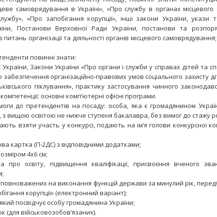
цеве самоврядування в Україні», «Про службу в органах місцевого
ужбу», «Про запобігання корупції», інші закони України, укази
їни, Постанови Верховної Ради України, постанови та розпор
 з питань організації та діяльності органів місцевого самоврядування
енденти повинні знати:
 України, Закони України «Про органи і служби у справах дітей та с
о забезпечення організаційно-правових умов соціального захисту діт
ківського піклування», практику застосування чинного законодав
компетенції; основні комп’ютерні офісні програми.
имоги до претендентів на посаду: особа, яка є громадянином Україн
з вищою освітою не нижче ступеня бакалавра, без вимог до стажу р
ь взяти участь у конкурсі, подають на ім’я голови конкурсної комі
ва картка (П-2ДС) з відповідними додатками;
розміром 4х6 см;
та про освіту, підвищення кваліфікації, присвоєння вченого зва
я;
б уповноважених на виконання функцій держави за минулий рік, пер
бігання корупції» (електронний варіант);
, який посвідчує особу громадянина України;
ок (для військовозобов’язаних).