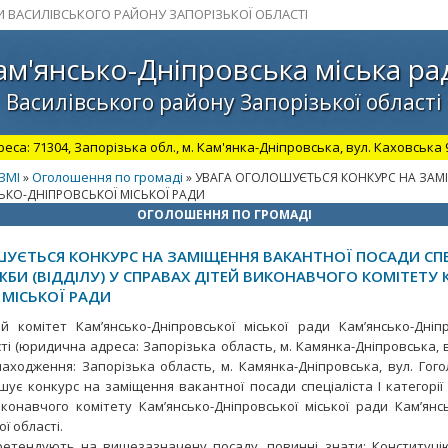
И ВАСИЛІВСЬКОГО РАЙОНУ ЗАПОРІЗЬКОЇ ОБЛАСТІ
ам'янсько-Дніпровська міська ра
Василівського району Запорізької області
а: 71304, Запорізька обл., м. Кам'янка-Дніпровська, вул. Каховська 98.
ЗМІ
Оголошення по громаді
»
» УВАГА ОГОЛОШУЄТЬСЯ КОНКУРС НА ЗАМІЩ
СЬКО-ДНІПРОВСЬКОЇ МІСЬКОЇ РАДИ
ОГОЛОШЕННЯ ПО ГРОМАДІ
УЄТЬСЯ КОНКУРС НА ЗАМІЩЕННЯ ВАКАНТНОЇ ПОСАДИ СПЕЦ
ЖБИ (ВІДДІЛУ) У СПРАВАХ ДІТЕЙ ВИКОНАВЧОГО КОМІТЕТУ 
 МІСЬКОЇ РАДИ
ітет Кам’янсько-Дніпровської міської ради Кам’янсько-Дніпр
ті (юридична адреса: Запорізька область, м. Камянка-Дніпровська, в
ходження: Запорізька область, м. Камянка-Дніпровська, вул. Гоголя,
шує конкурс на заміщення вакантної посади спеціаліста І категорії 
конавчого комітету Камʼянсько-Дніпровської міської ради Камʼянс
ї області.
ендують на вищезазначену посаду, повинні знати: Конституцію