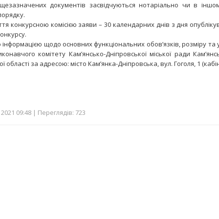
зазначених документів засвідчуються нотаріально чи в іншом
порядку.
 конкурсною комісією заяви – 30 календарних днів з дня опублік
онкурсу.
формацією щодо основних функціональних обов’язків, розміру та 
конавчого комітету Кам’янсько-Дніпровської міської ради Кам’янс
 області за адресою: місто Кам’янка-Дніпровська, вул. Гоголя, 1 (кабін
2021 09:48 | Переглядів: 723