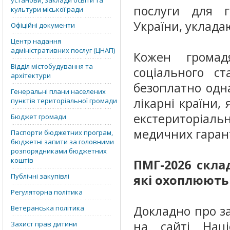
установи, заклади освіти та
послуги для г
культури міської ради
України, уклада
Офіційні документи
Центр надання
адміністративних послуг (ЦНАП)
Кожен громад
Відділ містобудування та
соціального ст
архітектури
безоплатно одн
Генеральні плани населених
лікарні країни, 
пунктів територіальної громади
екстериторіал
Бюджет громади
медичних гаран
Паспорти бюджетних програм,
бюджетні запити за головними
розпорядниками бюджетних
коштів
ПМГ-2026 скла
Публічні закупівлі
які охоплюють 
Регуляторна політика
Докладно про з
Ветеранська політика
на сайті Наці
Захист прав дитини