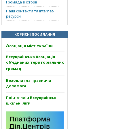
Громада в історії
Наші контакти та Internet-
ресурси
КОРИСНІ ПОСИЛАННЯ
А
соціація міст України
Всеукраїнська Асоціація
об'єднаних територіальних
громад
Безоплатна правнича
допомога
Пліч-о-пліч Всеукраїнські
шкільні ліги