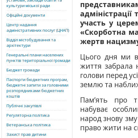
установи, заклади освіти та
представника
культури міської ради
адміністрації 
Офіційні документи
участь у цере
Центр надання
«Скорботна ма
адміністративних послуг (ЦНАП)
жертв нацизм
Відділ містобудування та
архітектури
Цього дня ми в
Генеральні плани населених
пунктів територіальної громади
життя забрала 
Бюджет громади
голови перед ус
Паспорти бюджетних програм,
землю та набли
бюджетні запити за головними
розпорядниками бюджетних
коштів
Пам’ять про тр
Публічні закупівлі
набуває особли
Регуляторна політика
народ знову зму
Ветеранська політика
право жити на с
Захист прав дитини