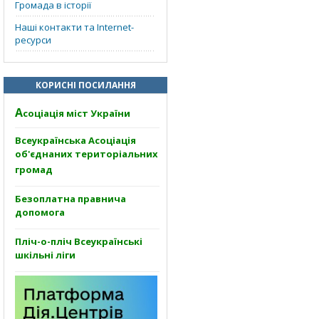
Громада в історії
Наші контакти та Internet-
ресурси
КОРИСНІ ПОСИЛАННЯ
А
соціація міст України
Всеукраїнська Асоціація
об'єднаних територіальних
громад
Безоплатна правнича
допомога
Пліч-о-пліч Всеукраїнські
шкільні ліги