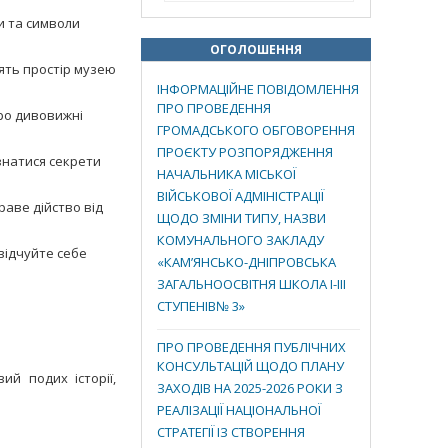
и та символи
ОГОЛОШЕННЯ
ять простір музею
ІНФОРМАЦІЙНЕ ПОВІДОМЛЕННЯ
ПРО ПРОВЕДЕННЯ
про дивовижні
ГРОМАДСЬКОГО ОБГОВОРЕННЯ
ПРОЄКТУ РОЗПОРЯДЖЕННЯ
знатися секрети
НАЧАЛЬНИКА МІСЬКОЇ
ВІЙСЬКОВОЇ АДМІНІСТРАЦІЇ
аве дійство від
ЩОДО ЗМІНИ ТИПУ, НАЗВИ
КОМУНАЛЬНОГО ЗАКЛАДУ
відчуйте себе
«КАМ’ЯНСЬКО-ДНІПРОВСЬКА
ЗАГАЛЬНООСВІТНЯ ШКОЛА І-ІІІ
СТУПЕНІВ№ 3»
ПРО ПРОВЕДЕННЯ ПУБЛІЧНИХ
КОНСУЛЬТАЦІЙ ЩОДО ПЛАНУ
ий подих історії,
ЗАХОДІВ НА 2025-2026 РОКИ З
РЕАЛІЗАЦІЇ НАЦІОНАЛЬНОЇ
СТРАТЕГІЇ ІЗ СТВОРЕННЯ