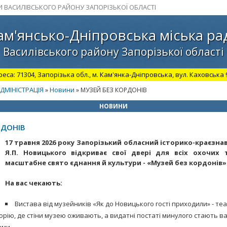
И ВАСИЛІВСЬКОГО РАЙОНУ ЗАПОРІЗЬКОЇ ОБЛАСТІ
ам'янсько-Дніпровська міська ра
Василівського району Запорізької області
а: 71304, Запорізька обл., м. Кам'янка-Дніпровська, вул. Каховська 98.
ДМІНІСТРАЦІЯ
Новини
»
» МУЗЕЙ БЕЗ КОРДОНІВ
НОВИНИ
РДОНІВ
17 травня 2026 року Запорізький обласний історико-краєзна
Я.П. Новицького відкриває свої двері для всіх охочих
масштабне свято єднання й культури - «Музей без кордонів»
На вас чекають:
Вистава від музейників «Як до Новицького гості приходили» - те
торію, де стіни музею оживають, а видатні постаті минулого стають 