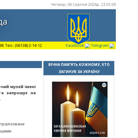
Четвер, 06 Серпня 2026р. 23:55:10
да
 Тел.: (06138) 2-14-12
Facebook
Telegram
ВІЧНА ПАМ’ЯТЬ КОЖНОМУ, ХТО
ЗАГИНУВ ЗА УКРАЇНУ
вчий музей імені
 та запрошує на
.
атралізоване
вашими