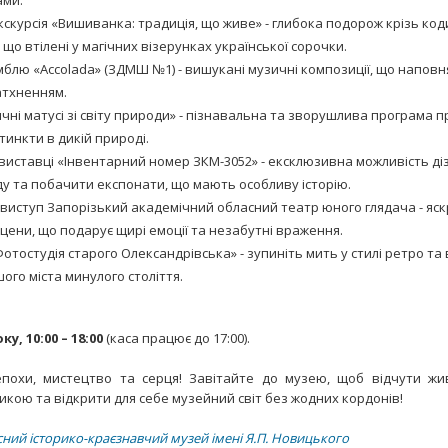
ами.
скурсія «Вишиванка: традиція, що живе» - глибока подорож крізь код
що втілені у магічних візерунках української сорочки.
мблю «Accolada» (ЗДМШ №1) - вишукані музичні композиції, що наповн
атхненням.
чні матусі зі світу природи» - пізнавальна та зворушлива програма 
тинкти в дикій природі.
 виставці «Інвентарний номер ЗКМ-3052» - ексклюзивна можливість ді
у та побачити експонати, що мають особливу історію.
виступ Запорізький академічний обласний театр юного глядача - яскр
цени, що подарує щирі емоції та незабутні враження.
тостудія старого Олександрівська» - зупиніть мить у стилі ретро та 
го міста минулого століття.
у, 10:00 – 18:00
(каса працює до 17:00).
похи, мистецтво та серця! Завітайте до музею, щоб відчути жив
икою та відкрити для себе музейний світ без жодних кордонів!
ний історико-краєзнавчий музей імені Я.П. Новицького