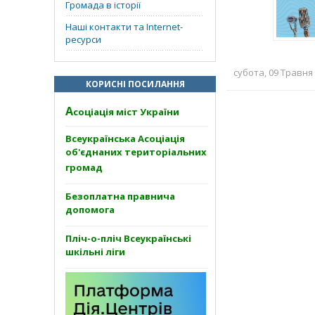
Громада в історії
Наші контакти та Internet-
ресурси
субота, 09 Травня 
КОРИСНІ ПОСИЛАННЯ
А
соціація міст України
Всеукраїнська Асоціація
об'єднаних територіальних
громад
Безоплатна правнича
допомога
Пліч-о-пліч Всеукраїнські
шкільні ліги