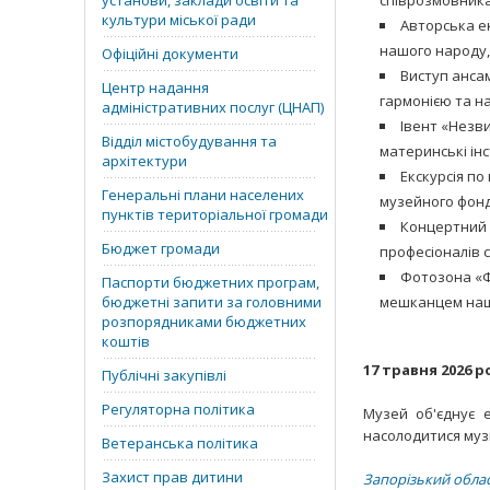
установи, заклади освіти та
співрозмовник
культури міської ради
Авторська ек
нашого народу, 
Офіційні документи
Виступ анса
Центр надання
гармонією та н
адміністративних послуг (ЦНАП)
Івент «Незви
Відділ містобудування та
материнські інс
архітектури
Екскурсія по
Генеральні плани населених
музейного фонд
пунктів територіальної громади
Концертний 
Бюджет громади
професіоналів с
Фотозона «Фо
Паспорти бюджетних програм,
бюджетні запити за головними
мешканцем нашо
розпорядниками бюджетних
коштів
17 травня 2026 рок
Публічні закупівлі
Регуляторна політика
Музей об'єднує е
насолодитися муз
Ветеранська політика
Захист прав дитини
Запорізький облас