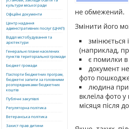
установи, заклади освіти та
культури міської ради
не обмежений.
Офіційні документи
Центр надання
Змінити його мо
адміністративних послуг (ЦНАП)
Відділ містобудування та
змінюється 
архітектури
(наприклад, пр
Генеральні плани населених
пунктів територіальної громади
є помилки в
Бюджет громади
документ не
Паспорти бюджетних програм,
фото пошкоджен
бюджетні запити за головними
розпорядниками бюджетних
людина при 
коштів
вклеїла фото у
Публічні закупівлі
місяця після до
Регуляторна політика
Ветеранська політика
Захист прав дитини
Якщо таких під