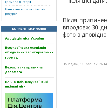
після цієї дати.
Громада в історії
Наші контакти та Internet-
ресурси
Після припинен
впродовж 30 дні
КОРИСНІ ПОСИЛАННЯ
фото відповідно 
А
соціація міст України
Всеукраїнська Асоціація
об'єднаних територіальних
громад
Понеділок, 11 Травня 2026 14:
Безоплатна правнича
допомога
Пліч-о-пліч Всеукраїнські
шкільні ліги