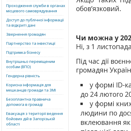
Проходження служби в органах
обов’язковий.
місцевого самоврядування
Доступ до публічної інформації
та відкриті дані
Звернення громадян
Чи можна у 20
Партнерство та інвестиції
Ні, з 1 листопа
Підтримка бізнесу
Під час дії воє
Внутрішньо переміщеним
особам (ВПО)
громадян Україн
Гендерна рівність
у формі ID-к
Корисна інформація для
мешканців громади та ЗМІ
до 24 лютого 20
Безоплантна правнича
у формі кни
допомога в громаді
людини по дося
Евакуація з території ведення
бойових дій в Запорізькій
вклеювання яки
області