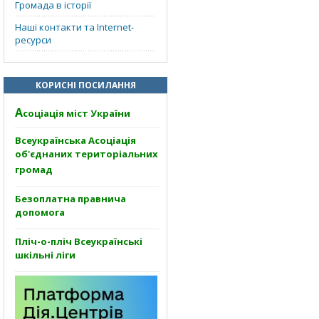
Громада в історії
Наші контакти та Internet-
ресурси
КОРИСНІ ПОСИЛАННЯ
А
соціація міст України
Всеукраїнська Асоціація
об'єднаних територіальних
громад
Безоплатна правнича
допомога
Пліч-о-пліч Всеукраїнські
шкільні ліги