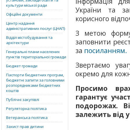
Інформація для
установи, заклади освіти та
культури міської ради
України та зац
Офіційні документи
корисного відпоч
Центр надання
адміністративних послуг (ЦНАП)
З метою форму
Відділ містобудування та
заповнити реєст
архітектури
за
посиланням.
Генеральні плани населених
пунктів територіальної громади
Звертаємо ува
Бюджет громади
окремо для кожн
Паспорти бюджетних програм,
бюджетні запити за головними
розпорядниками бюджетних
Просимо вра
коштів
гарантує учас
Публічні закупівлі
подорожах. В
Регуляторна політика
залежить від 
Ветеранська політика
Захист прав дитини