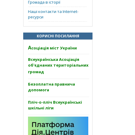
Громада в історії
Наші контакти та Internet-
ресурси
КОРИСНІ ПОСИЛАННЯ
А
соціація міст України
Всеукраїнська Асоціація
об'єднаних територіальних
громад
Безоплатна правнича
допомога
Пліч-о-пліч Всеукраїнські
шкільні ліги