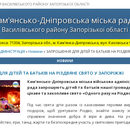
И ВАСИЛІВСЬКОГО РАЙОНУ ЗАПОРІЗЬКОЇ ОБЛАСТІ
ам'янсько-Дніпровська міська ра
Василівського району Запорізької області
а: 71304, Запорізька обл., м. Кам'янка-Дніпровська, вул. Каховська 98.
ДМІНІСТРАЦІЯ
Новини
»
» ЗАПРОШЕННЯ ДЛЯ ДІТЕЙ ТА БАТЬКІВ НА РІЗДВЯ
НОВИНИ
Я ДІТЕЙ ТА БАТЬКІВ НА РІЗДВЯНЕ СВЯТО У ЗАПОРІЖЖІ
Кам’янсько-Дніпровська міська військова адмініс
рада запрошують дітей та батьків нашої громад
цікаве та захопливе свято «Одного разу на Різдв
Під час свята діти разом із казковими героями ви
подорож, щоб урятувати Різдво, знайти зниклу з
справжнє значення добра й віри в дива. На уч
йство, ігри, танці, жарти та безпосередня участь у святкових пригода