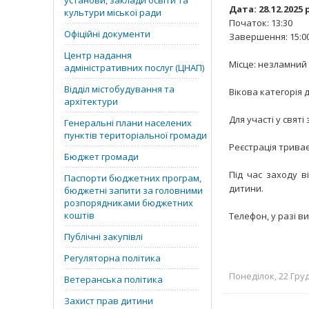
установи, заклади освіти та
Дата: 28.12.2025 
культури міської ради
Початок: 13:30
Офіційні документи
Завершення: 15:0
Центр надання
Місце: незламний 
адміністративних послуг (ЦНАП)
Відділ містобудування та
Вікова категорія 
архітектури
Для участі у святі
Генеральні плани населених
пунктів територіальної громади
Реєстрація триває 
Бюджет громади
Під час заходу в
Паспорти бюджетних програм,
дитини.
бюджетні запити за головними
розпорядниками бюджетних
коштів
Телефон, у разі в
Публічні закупівлі
Регуляторна політика
Понеділок, 22 Груд
Ветеранська політика
Захист прав дитини