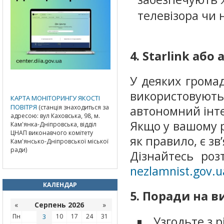
телевізора чи 
4. Starlink аб
У деяких громад
використовують
КАРТА МОНІТОРИНГУ ЯКОСТІ
ПОВІТРЯ
(станція знаходиться за
автономний інте
адресою: вул Каховська, 98, м.
Якщо у вашому р
Кам'янка-Дніпровська, відділ
ЦНАП виконавчого комітету
як правило, є зв’
Кам'янсько-Дніпровської міської
ради)
Дізнайтесь роз
nezlamnist.gov.u
КАЛЕНДАР
5. Поради на в
«
Серпень 2026
»
Пн
3
10
17
24
31
Узгодьте з 