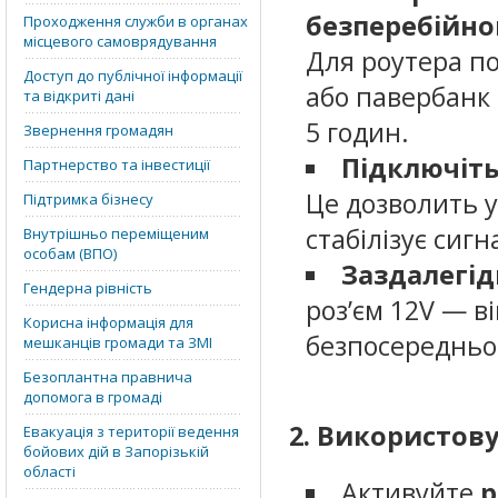
безперебійно
Проходження служби в органах
місцевого самоврядування
Для роутера п
Доступ до публічної інформації
або павербанк 
та відкриті дані
5 годин.
Звернення громадян
Підключіть
Партнерство та інвестиції
Це дозволить 
Підтримка бізнесу
стабілізує сигн
Внутрішньо переміщеним
особам (ВПО)
Заздалегід
Гендерна рівність
роз’єм 12V — в
Корисна інформація для
безпосередньо
мешканців громади та ЗМІ
Безоплантна правнича
допомога в громаді
2. Використов
Евакуація з території ведення
бойових дій в Запорізькій
області
Активуйте
р