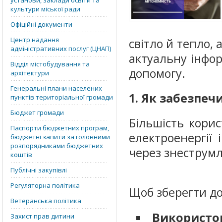
установи, заклади освіти та
культури міської ради
Офіційні документи
Центр надання
світло й тепло, 
адміністративних послуг (ЦНАП)
актуальну інфо
Відділ містобудування та
допомогу.
архітектури
Генеральні плани населених
1. Як забезпеч
пунктів територіальної громади
Бюджет громади
Більшість кори
Паспорти бюджетних програм,
електроенергії 
бюджетні запити за головними
розпорядниками бюджетних
через знеструм
коштів
Публічні закупівлі
Регуляторна політика
Щоб зберегти до
Ветеранська політика
Використов
Захист прав дитини