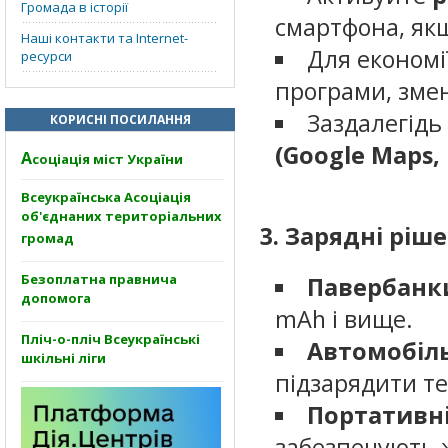
Громада в історії
смартфона, як
Наші контакти та Internet-
Для економії
ресурси
програми, змен
Заздалегідь
КОРИСНІ ПОСИЛАННЯ
(Google Maps,
А
соціація міст України
Всеукраїнська Асоціація
об'єднаних територіальних
3. Зарядні ріш
громад
Безоплатна правнича
Павербанк
допомога
mAh і вище.
Пліч-о-пліч Всеукраїнські
Автомобіл
шкільні ліги
підзарядити те
Портативні 
забезпечують ж