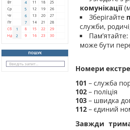
Вт
4
11
18
25
комунікації
(м
Ср
5
12
19
26
Зберігайте
Чт
6
13
20
27
Пт
7
14
21
28
служби, родичі,
Сб
1
8
15
22
29
Пам’ятайте:
Нд
2
9
16
23
30
може бути пер
ПОШУК
Номери екстре
101
– служба по
102
– поліція
103
– швидка до
112
– єдиний но
Завжди трима