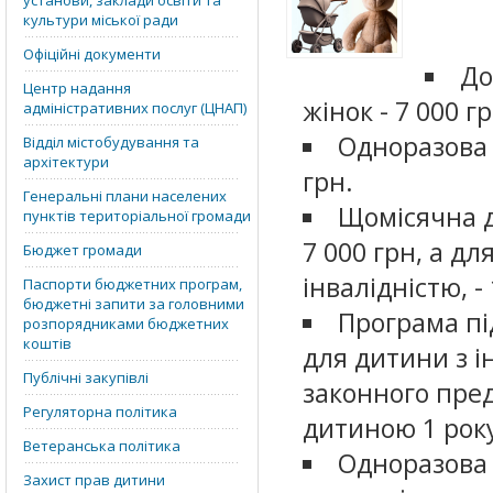
установи, заклади освіти та
культури міської ради
Офіційні документи
До
Центр надання
жінок - 7 000 гр
адміністративних послуг (ЦНАП)
Одноразова 
Відділ містобудування та
архітектури
грн.
Генеральні плани населених
Щомісячна д
пунктів територіальної громади
7 000 грн, а дл
Бюджет громади
інвалідністю, -
Паспорти бюджетних програм,
бюджетні запити за головними
Програма під
розпорядниками бюджетних
коштів
для дитини з і
Публічні закупівлі
законного пред
Регуляторна політика
дитиною 1 рок
Ветеранська політика
Одноразова 
Захист прав дитини