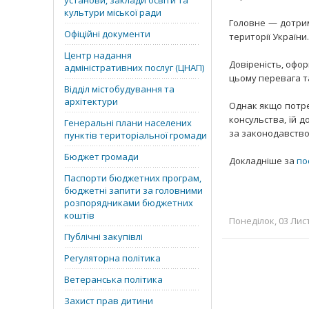
установи, заклади освіти та
культури міської ради
Головне — дотрим
Офіційні документи
території України.
Центр надання
Довіреність, офор
адміністративних послуг (ЦНАП)
цьому перевага т
Відділ містобудування та
архітектури
Однак якщо потре
консульства, їй д
Генеральні плани населених
за законодавство
пунктів територіальної громади
Бюджет громади
Докладніше за
по
Паспорти бюджетних програм,
бюджетні запити за головними
розпорядниками бюджетних
коштів
Понеділок, 03 Лист
Публічні закупівлі
Регуляторна політика
Ветеранська політика
Захист прав дитини