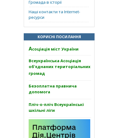
Громада в історії
Наші контакти та Internet-
ресурси
КОРИСНІ ПОСИЛАННЯ
А
соціація міст України
Всеукраїнська Асоціація
об'єднаних територіальних
громад
Безоплатна правнича
допомога
Пліч-о-пліч Всеукраїнські
шкільні ліги