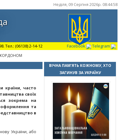
Неділя, 09 Серпня 2026р. 08:44:59
да
 Тел.: (06138) 2-14-12
Facebook
Telegram
А КОРДОНОМ
ВІЧНА ПАМ’ЯТЬ КОЖНОМУ, ХТО
ЗАГИНУВ ЗА УКРАЇНУ
и країни, часто
тавництва своїх
ься зокрема на
 оформлення та
редставництво в
нову України, або