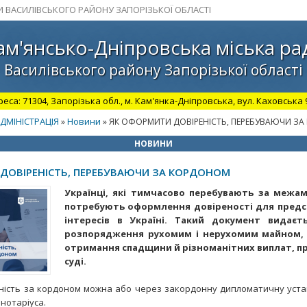
И ВАСИЛІВСЬКОГО РАЙОНУ ЗАПОРІЗЬКОЇ ОБЛАСТІ
ам'янсько-Дніпровська міська ра
Василівського району Запорізької області
а: 71304, Запорізька обл., м. Кам'янка-Дніпровська, вул. Каховська 98.
ДМІНІСТРАЦІЯ
Новини
»
» ЯК ОФОРМИТИ ДОВІРЕНІСТЬ, ПЕРЕБУВАЮЧИ З
НОВИНИ
ДОВІРЕНІСТЬ, ПЕРЕБУВАЮЧИ ЗА КОРДОНОМ
Українці, які тимчасово перебувають за межам
потребують оформлення довіреності для предс
інтересів в Україні. Такий документ видаєт
розпорядження рухомим і нерухомим майном,
отримання спадщини й різноманітних виплат, п
суді.
ість за кордоном можна або через закордонну дипломатичну уста
нотаріуса.