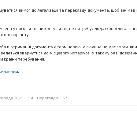
уватися вимог до легалізації та перекладу документа, щоб він мав
млена у посольстві чи консульстві, не потребує додаткової легалізації
акого варіанту.
ба в отриманні документу є терміновою, а людина не має змоги шв
оведеться звернутися до місцевого нотаріуса. У такому разі довіре
м країни перебування.
силанням
.
опада 2025 11:14 | Переглядів: 157