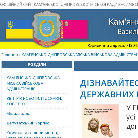
ОФІЦІЙНИЙ САЙТ КАМ’ЯНСЬКО–ДНІПРОВСЬКОЇ МІСЬКОЇ РАДИ ВАСИЛІВС
Кам'ян
Василі
Юридична адреса: 71304, З
Головна
КАМ'ЯНСЬКО-ДНІПРОВСЬКА МІСЬКА ВІЙСЬКОВА АДМІНІСТРАЦ
»
РОЗДІЛИ
КАМ'ЯНСЬКО-ДНІПРОВСЬКА
ДІЗНАВАЙТЕС
МІСЬКА ВІЙСЬКОВА
АДМІНІСТРАЦІЯ
ДЕРЖАВНИХ 
ЗВІТ. РІК РОБОТИ. ПІДСУМКИ.
КОРОТКО
У Г
Міська рада
ус
Депутатський корпус
до
Комунальні підприємства,