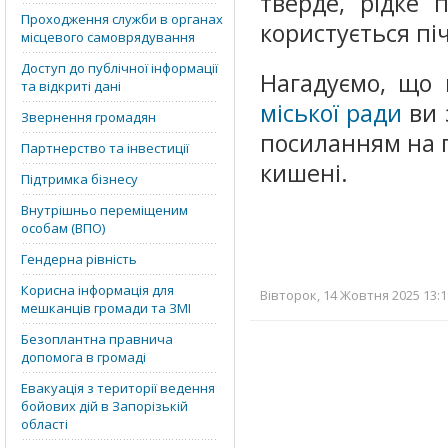
тверде, рідке 
Проходження служби в органах
користується п
місцевого самоврядування
Доступ до публічної інформації
Нагадуємо, що
та відкриті дані
міської ради
ви 
Звернення громадян
посиланням на п
Партнерство та інвестиції
кишені.
Підтримка бізнесу
Внутрішньо переміщеним
особам (ВПО)
Гендерна рівність
Корисна інформація для
Вівторок, 14 Жовтня 2025 13:1
мешканців громади та ЗМІ
Безоплантна правнича
допомога в громаді
Евакуація з території ведення
бойових дій в Запорізькій
області