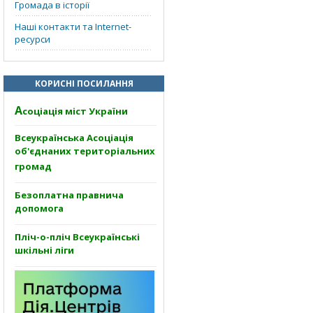
Громада в історії
Наші контакти та Internet-
ресурси
КОРИСНІ ПОСИЛАННЯ
А
соціація міст України
Всеукраїнська Асоціація
об'єднаних територіальних
громад
Безоплатна правнича
допомога
Пліч-о-пліч Всеукраїнські
шкільні ліги