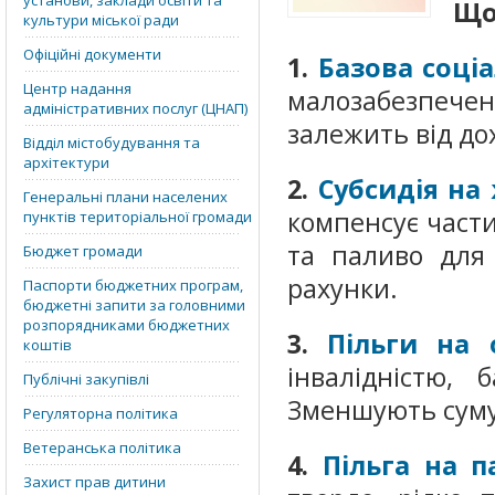
установи, заклади освіти та
Що
культури міської ради
Офіційні документи
1.
Базова соці
Центр надання
малозабезпече
адміністративних послуг (ЦНАП)
залежить від до
Відділ містобудування та
архітектури
2.
Субсидія на
Генеральні плани населених
компенсує част
пунктів територіальної громади
та паливо для 
Бюджет громади
рахунки.
Паспорти бюджетних програм,
бюджетні запити за головними
розпорядниками бюджетних
3.
Пільги на
коштів
інвалідністю, 
Публічні закупівлі
Зменшують суму
Регуляторна політика
Ветеранська політика
4.
Пільга на п
Захист прав дитини