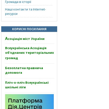
Громада в історії
Наші контакти та Internet-
ресурси
КОРИСНІ ПОСИЛАННЯ
А
соціація міст України
Всеукраїнська Асоціація
об'єднаних територіальних
громад
Безоплатна правнича
допомога
Пліч-о-пліч Всеукраїнські
шкільні ліги