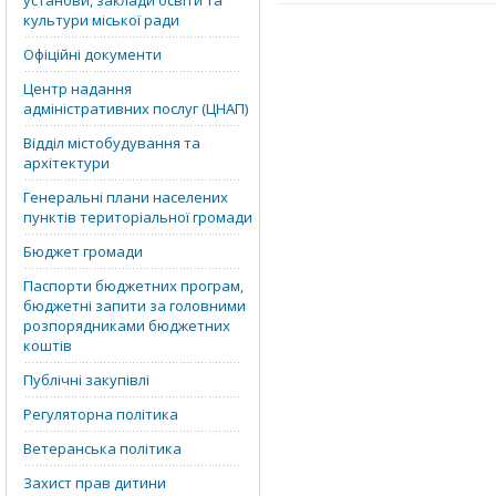
установи, заклади освіти та
культури міської ради
Офіційні документи
Центр надання
адміністративних послуг (ЦНАП)
Відділ містобудування та
архітектури
Генеральні плани населених
пунктів територіальної громади
Бюджет громади
Паспорти бюджетних програм,
бюджетні запити за головними
розпорядниками бюджетних
коштів
Публічні закупівлі
Регуляторна політика
Ветеранська політика
Захист прав дитини