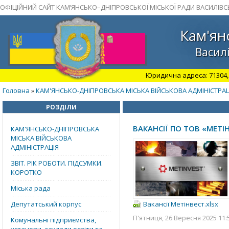
ОФІЦІЙНИЙ САЙТ КАМ’ЯНСЬКО–ДНІПРОВСЬКОЇ МІСЬКОЇ РАДИ ВАСИЛІВС
Кам'ян
Василі
Юридична адреса: 71304, З
Головна
КАМ'ЯНСЬКО-ДНІПРОВСЬКА МІСЬКА ВІЙСЬКОВА АДМІНІСТРАЦ
»
РОЗДІЛИ
ВАКАНСІЇ ПО ТОВ «МЕТІ
КАМ'ЯНСЬКО-ДНІПРОВСЬКА
МІСЬКА ВІЙСЬКОВА
АДМІНІСТРАЦІЯ
ЗВІТ. РІК РОБОТИ. ПІДСУМКИ.
КОРОТКО
Міська рада
Вакансії Метінвест.xlsx
Депутатський корпус
П'ятниця, 26 Вересня 2025 11:
Комунальні підприємства,