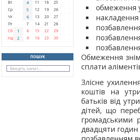
Вт
4
11
18
25
обмеження у
Ср
5
12
19
26
накладення 
Чт
6
13
20
27
Пт
7
14
21
28
позбавлення
Сб
1
8
15
22
29
позбавлення
Нд
2
9
16
23
30
позбавленн
Обмеження знім
ПОШУК
сплати аліментів
Злісне ухиленн
коштів на утр
батьків від ут
дітей, що пере
громадськими р
двадцяти годин 
позбавленням вол