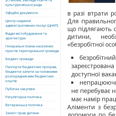
установи, заклади освіти та
культури міської ради
в разі втрати р
Офіційні документи
Для правильног
Центр надання
адміністративних послуг (ЦНАП)
що підлягають с
Відділ містобудування та
дитини, необ
архітектури
«безробітної ос
Генеральні плани населених
пунктів територіальної громади
безробітний 
Бюджет громади
зареєстрована 
Паспорти бюджетних програм,
бюджетні запити за головними
доступної вака
розпорядниками бюджетних
непрацюючий
коштів
Публічні закупівлі
не перебуває на
Регуляторна політика
має намір пра
Ветеранська політика
Аліменти з без
Захист прав дитини
допомоги по без