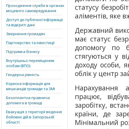
статусу безробі
Проходження служби в органах
місцевого самоврядування
аліментів, яке 
Доступ до публічної інформації
та відкриті дані
Державний вико
Звернення громадян
має статус без
Партнерство та інвестиції
допомогу по б
Підтримка бізнесу
стягуються у в
Внутрішньо переміщеним
доходу особи, я
особам (ВПО)
облік у центр за
Гендерна рівність
Корисна інформація для
Нарахування а
мешканців громади та ЗМІ
працює, відбув
Безоплантна правнича
допомога в громаді
заробітку, вста
Евакуація з території ведення
країни, де зар
бойових дій в Запорізькій
Мінімальний роз
області