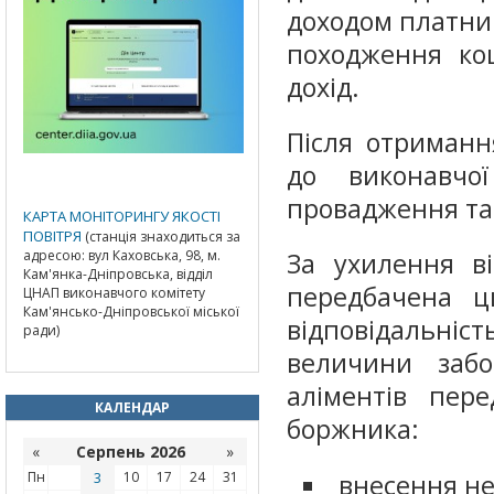
доходом платни
походження ко
дохід.
Після отриманн
до виконавчо
провадження та 
КАРТА МОНІТОРИНГУ ЯКОСТІ
ПОВІТРЯ
(станція знаходиться за
адресою: вул Каховська, 98, м.
За ухилення в
Кам'янка-Дніпровська, відділ
передбачена ци
ЦНАП виконавчого комітету
Кам'янсько-Дніпровської міської
відповідальніс
ради)
величини забо
аліментів пер
КАЛЕНДАР
боржника:
«
Серпень 2026
»
Пн
3
10
17
24
31
внесення не