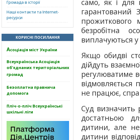
само, як і для
Громада в історії
гарантований 
Наші контакти та Internet-
ресурси
прожиткового 
безробітна ос
КОРИСНІ ПОСИЛАННЯ
виплачуються у 
А
соціація міст України
Якщо обидві ст
Всеукраїнська Асоціація
дійдуть взаємно
об'єднаних територіальних
регулюватиме в
громад
відмовляється 
Безоплатна правнича
не працює, спра
допомога
Пліч-о-пліч Всеукраїнські
Суд визначить р
шкільні ліги
достатньою дл
дитини, але н
дитини відпові