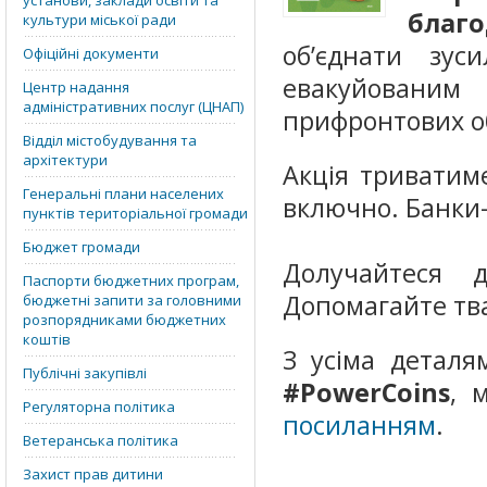
установи, заклади освіти та
благо
культури міської ради
об’єднати зу
Офіційні документи
евакуйованим
Центр надання
адміністративних послуг (ЦНАП)
прифронтових о
Відділ містобудування та
архітектури
Акція триватим
Генеральні плани населених
включно. Банки-
пунктів територіальної громади
Бюджет громади
Долучайтеся д
Паспорти бюджетних програм,
Допомагайте тва
бюджетні запити за головними
розпорядниками бюджетних
коштів
З усіма деталя
Публічні закупівлі
#PowerCoins
, 
Регуляторна політика
посиланням
.
Ветеранська політика
Захист прав дитини