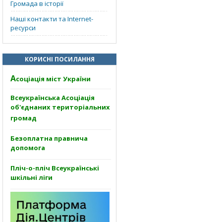
Громада в історії
Наші контакти та Internet-
ресурси
КОРИСНІ ПОСИЛАННЯ
А
соціація міст України
Всеукраїнська Асоціація
об'єднаних територіальних
громад
Безоплатна правнича
допомога
Пліч-о-пліч Всеукраїнські
шкільні ліги