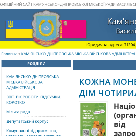
ОФІЦІЙНИЙ САЙТ КАМ’ЯНСЬКО–ДНІПРОВСЬКОЇ МІСЬКОЇ РАДИ ВАСИЛІВС
Кам'ян
Василі
Юридична адреса: 71304, З
Головна
КАМ'ЯНСЬКО-ДНІПРОВСЬКА МІСЬКА ВІЙСЬКОВА АДМІНІСТРАЦ
»
РОЗДІЛИ
КАМ'ЯНСЬКО-ДНІПРОВСЬКА
КОЖНА МОНЕ
МІСЬКА ВІЙСЬКОВА
АДМІНІСТРАЦІЯ
ДІМ ЧОТИРИ
ЗВІТ. РІК РОБОТИ. ПІДСУМКИ.
КОРОТКО
Наці
Міська рада
(орга
Депутатський корпус
від 
Комунальні підприємства,
запр