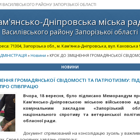
И ВАСИЛІВСЬКОГО РАЙОНУ ЗАПОРІЗЬКОЇ ОБЛАСТІ
ам'янсько-Дніпровська міська ра
Василівського району Запорізької області
а: 71304, Запорізька обл., м. Кам'янка-Дніпровська, вул. Каховська 98.
ДМІНІСТРАЦІЯ
Новини
»
» КРОК ДО ЗМІЦНЕННЯ ГРОМАДЯНСЬКОЇ СВІДОМО
НОВИНИ
НЕННЯ ГРОМАДЯНСЬКОЇ СВІДОМОСТІ ТА ПАТРІОТИЗМУ: ПІ
ПРО СПІВПРАЦЮ
Вчора, 18 вересня, було підписано Меморандум пр
Кам'янсько-Дніпровською міською військовою ад
комунальним закладом «Запорізький об
національного спротиву та ветеранської політи
обласної ради.
Документ спрямований на консолідацію зусиль у важлив
х. Серед основних завдань співпраці: