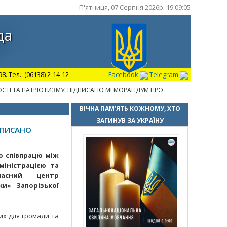
П'ятниця, 07 Серпня 2026р. 19:09:06
да
 Тел.: (06138) 2-14-12
Facebook
Telegram
СТІ ТА ПАТРІОТИЗМУ: ПІДПИСАНО МЕМОРАНДУМ ПРО
ВІЧНА ПАМ’ЯТЬ КОЖНОМУ, ХТО
ЗАГИНУВ ЗА УКРАЇНУ
ДПИСАНО
о співпрацю між
міністрацією та
ласний центр
ки» Запорізької
их для громади та