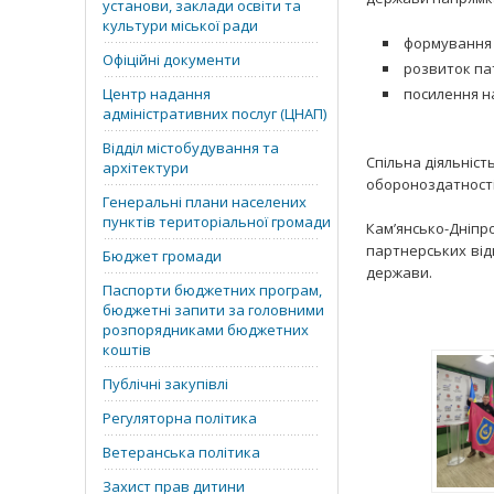
установи, заклади освіти та
культури міської ради
формування 
Офіційні документи
розвиток пат
Центр надання
посилення н
адміністративних послуг (ЦНАП)
Відділ містобудування та
Спільна діяльніст
архітектури
обороноздатності
Генеральні плани населених
пунктів територіальної громади
Кам’янсько-Дніп
партнерських від
Бюджет громади
держави.
Паспорти бюджетних програм,
бюджетні запити за головними
розпорядниками бюджетних
коштів
Публічні закупівлі
Регуляторна політика
Ветеранська політика
Захист прав дитини