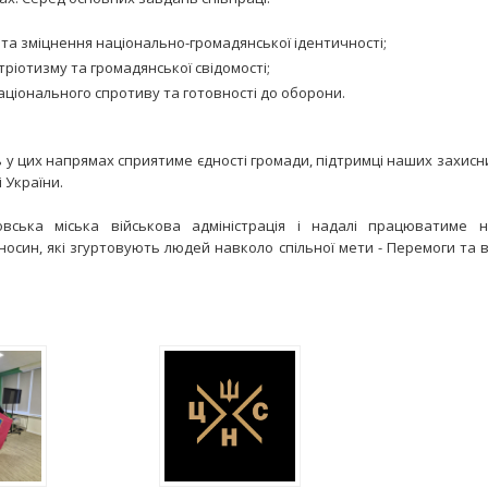
та зміцнення національно-громадянської ідентичності;
ріотизму та громадянської свідомості;
аціонального спротиву та готовності до оборони.
ь у цих напрямах сприятиме єдності громади, підтримці наших захис
 України.
ровська міська військова адміністрація і надалі працюватиме
носин, які згуртовують людей навколо спільної мети - Перемоги та 