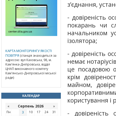
з’єднання, устан
- довіреність о
покарань чи сл
начальником ус
ізолятора;
КАРТА МОНІТОРИНГУ ЯКОСТІ
- довіреність о
ПОВІТРЯ
(станція знаходиться за
немає нотаріусі
адресою: вул Каховська, 98, м.
Кам'янка-Дніпровська, відділ
це посадовою о
ЦНАП виконавчого комітету
Кам'янсько-Дніпровської міської
крім довірено
ради)
майном, довір
корпоративн
КАЛЕНДАР
користування і
«
Серпень 2026
»
- довіреність 
Пн
3
10
17
24
31