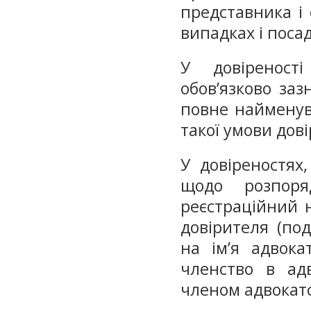
представника і 
випадках і поса
У довіреност
обов’язково заз
повне найменув
такої умови дові
У довіреностях
щодо розпоря
реєстраційний 
довірителя (по
на ім’я адвока
членство в адв
членом адвокатс