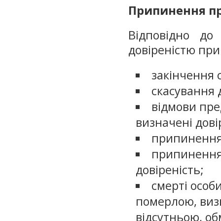
Припинення пр
Відповідно до
довіреністю при
закінчення с
скасування д
відмови пре
визначені дові
припинення 
припинення 
довіреність;
смерті особи
померлою, визн
відсутньою, обм