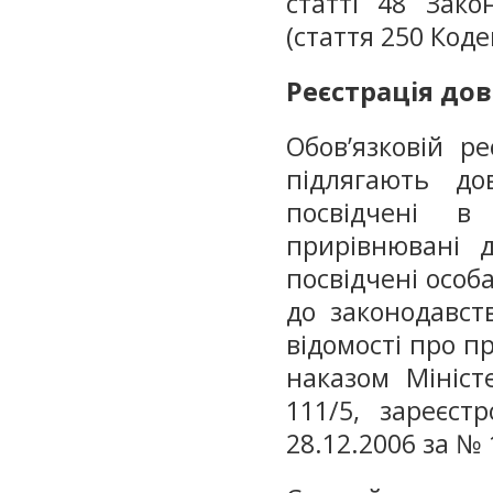
статті 48 Зако
(стаття 250 Коде
Реєстрація до
Обов’язковій р
підлягають дов
посвідчені в 
прирівнювані д
посвідчені особа
до законодавст
відомості про п
наказом Мініст
111/5, зареєст
28.12.2006 за № 