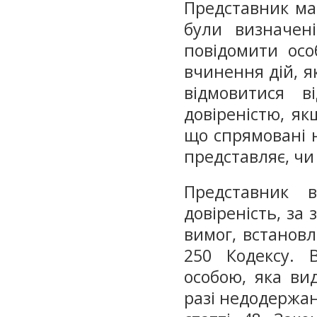
Представник має
були визначені
повідомити осо
вчинення дій, я
відмовитися в
довіреністю, як
що спрямовані н
представляє, чи
Представник 
довіреність, за
вимог, встанов
250 Кодексу. 
особою, яка вид
разі недодержа