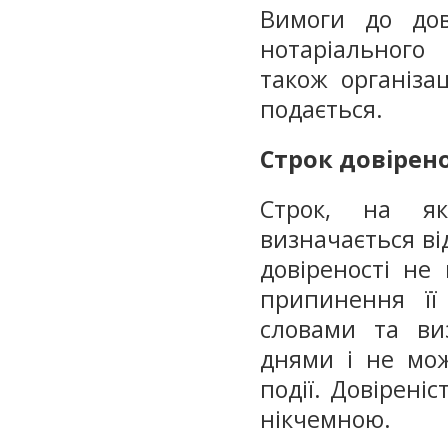
Вимоги до дові
нотаріального
також організа
подається.
Строк довірено
Строк, на як
визначається ві
довіреності не
припинення її 
словами та ви
днями і не мож
події. Довіреніс
нікчемною.