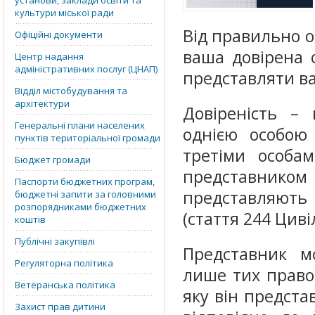
установи, заклади освіти та
культури міської ради
Від правильно о
Офіційні документи
ваша довірена 
Центр надання
адміністративних послуг (ЦНАП)
представляти ва
Відділ містобудування та
архітектури
Довіреність –
Генеральні плани населених
однією особою
пунктів територіальної громади
третіми особа
Бюджет громади
представник
Паспорти бюджетних програм,
представляють (
бюджетні запити за головними
розпорядниками бюджетних
(стаття 244 Циві
коштів
Публічні закупівлі
Представник 
Регуляторна політика
лише тих право
Ветеранська політика
яку він предста
Захист прав дитини