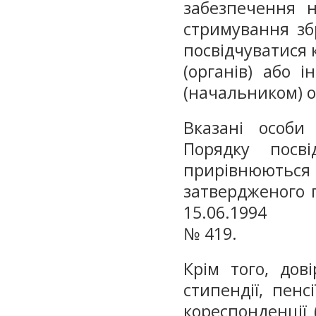
забезпечення н
стримування зб
посвідчуватися
(органів) або
(начальником) 
Вказані особи 
Порядку посві
прирівнюють
затвердженого п
15.06.1994
№ 419.
Крім того, дов
стипендії, пенс
кореспонденції