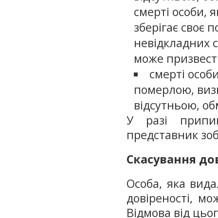
смерті особи, 
зберігає своє 
невідкладних с
може призвест
смерті особи
померлою, визн
відсутньою, об
У разі припи
представник зоб
Скасування до
Особа, яка вида
довіреності, мо
Відмова від цьо