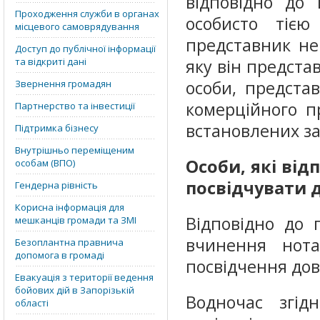
відповідно до
Проходження служби в органах
особисто тією
місцевого самоврядування
представник не
Доступ до публічної інформації
та відкриті дані
яку він представ
особи, предста
Звернення громадян
комерційного п
Партнерство та інвестиції
встановлених за
Підтримка бізнесу
Внутрішньо переміщеним
Особи, які ві
особам (ВПО)
посвідчувати д
Гендерна рівність
Корисна інформація для
Відповідно до 
мешканців громади та ЗМІ
вчинення нота
Безоплантна правнича
допомога в громаді
посвідчення дов
Евакуація з території ведення
бойових дій в Запорізькій
Водночас згід
області