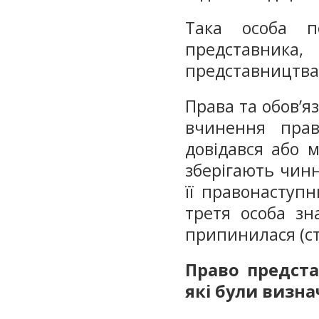
Така особа п
представника,
представництва 
Права та обов’я
вчинення прав
довідався або м
зберігають чинн
її правонаступн
третя особа зн
припинилася (ст
Право предста
які були визна