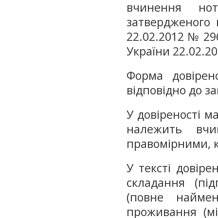
вчинення нот
затвердженого 
22.02.2012 № 296
України 22.02.20
Форма довірено
відповідно до з
У довіреності ма
належить вчи
правомірними, 
У тексті довіре
складання (під
(повне найме
проживання (мі