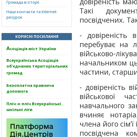
довіреність маю
Громада в історії
Такі докуме
Наші контакти та Internet-
ресурси
посвідчених. Та
- довіреність 
КОРИСНІ ПОСИЛАННЯ
перебуває на лі
А
соціація міст України
військово-ліку
Всеукраїнська Асоціація
начальником ць
об'єднаних територіальних
частини, старши
громад
- довіреність в
Безоплатна правнича
допомога
військової час
навчального за
Пліч-о-пліч Всеукраїнські
шкільні ліги
вчиняє нотаріа
члена його сім’ї
посвідчена ко