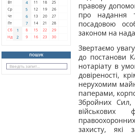
Вт
4
11
18
25
правову допомо
Ср
5
12
19
26
про надання т
Чт
6
13
20
27
посадовою осо
Пт
7
14
21
28
Сб
1
8
15
22
29
законом на нада
Нд
2
9
16
23
30
Звертаємо увагу
до постанови К
ПОШУК
нотаріату в умо
довіреності, к
нерухомим майн
паперами, корп
Збройних Сил, 
військових 
правоохоронних 
захисту, які 