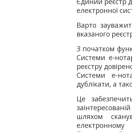
Єдиний реєстр д
електронної сис
Варто зауважит
вказаного реєст
З початком фун
Системи е-нотар
реєстру довірен
Системи е-нота
дублікати, а так
Це забезпечит
заінтересовані
шляхом скану
електронному 