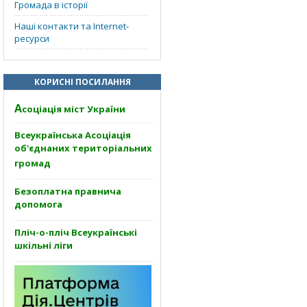
Громада в історії
Наші контакти та Internet-
ресурси
КОРИСНІ ПОСИЛАННЯ
А
соціація міст України
Всеукраїнська Асоціація
об'єднаних територіальних
громад
Безоплатна правнича
допомога
Пліч-о-пліч Всеукраїнські
шкільні ліги