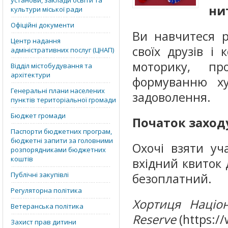
установи, заклади освіти та
ни
культури міської ради
Офіційні документи
Ви навчитеся р
Центр надання
своїх друзів і
адміністративних послуг (ЦНАП)
моторику, пр
Відділ містобудування та
архітектури
формуванню ху
Генеральні плани населених
задоволення.
пунктів територіальної громади
Бюджет громади
Початок заходу 
Паспорти бюджетних програм,
бюджетні запити за головними
Охочі взяти уч
розпорядниками бюджетних
коштів
вхідний квиток 
Публічні закупівлі
безоплатний.
Регуляторна політика
Хортиця Націон
Ветеранська політика
Reserve
(https:/
Захист прав дитини