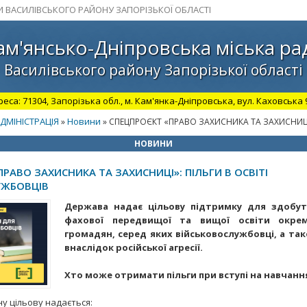
И ВАСИЛІВСЬКОГО РАЙОНУ ЗАПОРІЗЬКОЇ ОБЛАСТІ
ам'янсько-Дніпровська міська ра
Василівського району Запорізької області
а: 71304, Запорізька обл., м. Кам'янка-Дніпровська, вул. Каховська 98.
ДМІНІСТРАЦІЯ
Новини
»
» СПЕЦПРОЄКТ «ПРАВО ЗАХИСНИКА ТА ЗАХИСНИЦІ
НОВИНИ
РАВО ЗАХИСНИКА ТА ЗАХИСНИЦІ»: ПІЛЬГИ В ОСВІТІ
УЖБОВЦІВ
Держава надає цільову підтримку для здобут
фахової передвищої та вищої освіти окре
громадян, серед яких військовослужбовці, а та
внаслідок російської агресії.
Хто може отримати пільги при вступі на навчанн
у цільову надається: