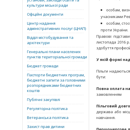
установи, заклади освіти та
культури міської ради
особам, виз
Офіційні документи
учасниками Рево
Центр надання
особам, стос
адміністративних послуг (ЦНАП)
проти України.
Правові підстави
Відділ містобудування та
листопада 2016 р
архітектури
здобуття професій
Генеральні плани населених
пунктів територіальної громади
У якій формі на
Бюджет громади
Пільги надаються
Паспорти бюджетних програм,
бути:
бюджетні запити за головними
розпорядниками бюджетних
Повна оплата н
коштів
замовленням
Публічні закупівлі
Пільговий довг
Регуляторна політика
держава або місц
Ветеранська політика
навчання.
Захист прав дитини
Першочергове 