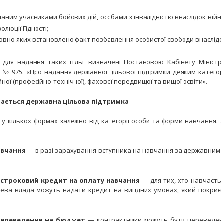
наним учасниками бойових дій, особами з інвалідністю внаслідок вій
люції Гідності;
овно яких встановлено факт позбавлення особистої свободи внаслідо
 для надання таких пільг визначені Постановою Кабінету Міністр
. № 975. «Про надання державної цільової підтримки деяким катего
ної (професійно-технічної), фахової передвищої та вищої освіти».
дається державна цільова підтримка
 у кількох формах залежно від категорії особи та форми навчання.
авчання
— в разі зарахування вступника на навчання за державним
остроковий кредит на оплату навчання
— для тих, хто навчаєть
ева влада можуть надати кредит на вигідних умовах, який покриє
переведення на бюджет
— контрактники можуть бути переведен