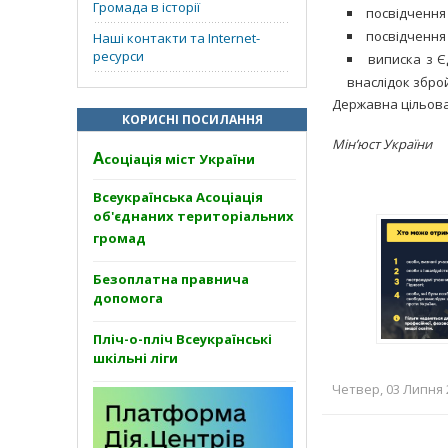
Громада в історії
посвідчення 
посвідчення 
Наші контакти та Internet-
ресурси
виписка з Є
внаслідок зброй
Державна цільова
КОРИСНІ ПОСИЛАННЯ
Мін’юст України
А
соціація міст України
Всеукраїнська Асоціація
об'єднаних територіальних
громад
Безоплатна правнича
допомога
Пліч-о-пліч Всеукраїнські
шкільні ліги
Четвер, 03 Липня 2