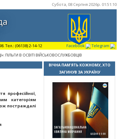
Субота, 08 Серпня 2026р. 01:51:11
да
 Тел.: (06138) 2-14-12
Facebook
Telegram
»: ПІЛЬГИ В ОСВІТІ ВІЙСЬКОВОСЛУЖБОВЦІВ
ВІЧНА ПАМ’ЯТЬ КОЖНОМУ, ХТО
ЗАГИНУВ ЗА УКРАЇНУ
тя професійної,
мим категоріям
кож постраждалі
я