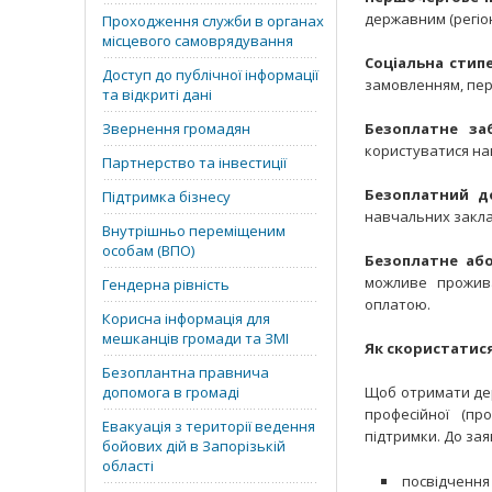
державним (регіо
Проходження служби в органах
місцевого самоврядування
Соціальна стип
Доступ до публічної інформації
замовленням, пер
та відкриті дані
Звернення громадян
Безоплатне за
користуватися на
Партнерство та інвестиції
Безоплатний д
Підтримка бізнесу
навчальних заклад
Внутрішньо переміщеним
особам (ВПО)
Безоплатне або
можливе прожива
Гендерна рівність
оплатою.
Корисна інформація для
мешканців громади та ЗМІ
Як скористатися
Безоплантна правнича
допомога в громаді
Щоб отримати дер
професійної (пр
Евакуація з території ведення
підтримки. До зая
бойових дій в Запорізькій
області
посвідчення