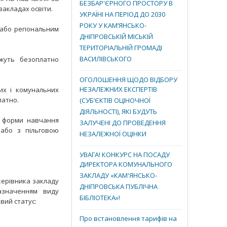
БЕЗБАР'ЄРНОГО ПРОСТОРУ В
акладах освіти.
УКРАЇНІ НА ПЕРІОД ДО 2030
РОКУ У КАМ’ЯНСЬКО-
або регіональним
ДНІПРОВСЬКІЙ МІСЬКІЙ
ТЕРИТОРІАЛЬНІЙ ГРОМАДІ
ВАСИЛІВСЬКОГО
жуть безоплатно
ОГОЛОШЕННЯ ЩОДО ВІДБОРУ
НЕЗАЛЕЖНИХ ЕКСПЕРТІВ
х і комунальних
латно.
(СУБ’ЄКТІВ ОЦІНОЧНОЇ
ДІЯЛЬНОСТІ), ЯКІ БУДУТЬ
ї форми навчання
ЗАЛУЧЕНІ ДО ПРОВЕДЕННЯ
 або з пільговою
НЕЗАЛЕЖНОЇ ОЦІНКИ
УВАГА! КОНКУРС НА ПОСАДУ
ДИРЕКТОРА КОМУНАЛЬНОГО
ЗАКЛАДУ «КАМ'ЯНСЬКО-
керівника закладу
ДНІПРОВСЬКА ПУБЛІЧНА
зазначенням виду
БІБЛІОТЕКА»!
вий статус:
Про встановлення тарифів на