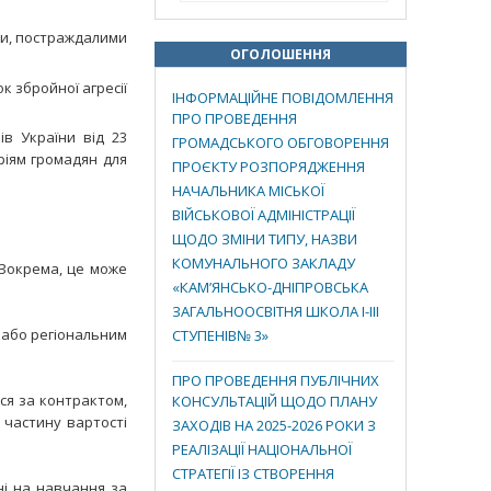
ни, постраждалими
ОГОЛОШЕННЯ
к збройної агресії
ІНФОРМАЦІЙНЕ ПОВІДОМЛЕННЯ
ПРО ПРОВЕДЕННЯ
ів України від 23
ГРОМАДСЬКОГО ОБГОВОРЕННЯ
ріям громадян для
ПРОЄКТУ РОЗПОРЯДЖЕННЯ
НАЧАЛЬНИКА МІСЬКОЇ
ВІЙСЬКОВОЇ АДМІНІСТРАЦІЇ
ЩОДО ЗМІНИ ТИПУ, НАЗВИ
КОМУНАЛЬНОГО ЗАКЛАДУ
 Зокрема, це може
«КАМ’ЯНСЬКО-ДНІПРОВСЬКА
ЗАГАЛЬНООСВІТНЯ ШКОЛА І-ІІІ
 або регіональним
СТУПЕНІВ№ 3»
ПРО ПРОВЕДЕННЯ ПУБЛІЧНИХ
ся за контрактом,
КОНСУЛЬТАЦІЙ ЩОДО ПЛАНУ
 частину вартості
ЗАХОДІВ НА 2025-2026 РОКИ З
РЕАЛІЗАЦІЇ НАЦІОНАЛЬНОЇ
СТРАТЕГІЇ ІЗ СТВОРЕННЯ
і на навчання за