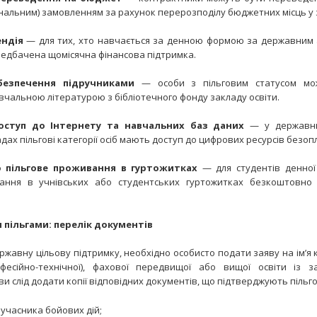
нальним) замовленням за рахунок перерозподілу бюджетних місць у з
ендія
— для тих, хто навчається за денною формою за державним 
едбачена щомісячна фінансова підтримка.
безпечення підручниками
— особи з пільговим статусом мо
вчальною літературою з бібліотечного фонду закладу освіти.
оступ до Інтернету та навчальних баз даних
— у державни
ах пільгові категорії осіб мають доступ до цифрових ресурсів безоп
 пільгове проживання в гуртожитках
— для студентів денно
ння в учнівських або студентських гуртожитках безкоштовно
 пільгами: перелік документів
жавну цільову підтримку, необхідно особисто подати заяву на ім’я 
офесійно-технічної), фахової передвищої або вищої освіти із 
ви слід додати копії відповідних документів, що підтверджують пільго
 учасника бойових дій;